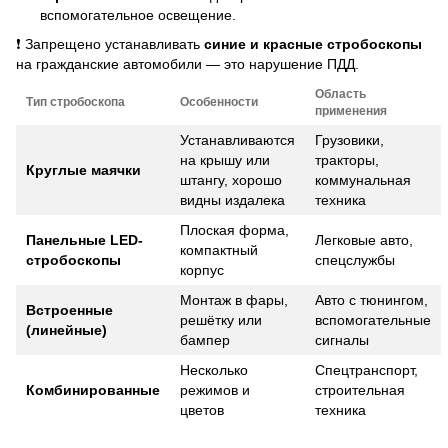
вспомогательное освещение.
❗ Запрещено устанавливать
синие и красные стробоскопы
на гражданские автомобили — это нарушение ПДД.
Область
Тип стробоскопа
Особенности
применения
Устанавливаются
Грузовики,
на крышу или
тракторы,
Круглые маячки
штангу, хорошо
коммунальная
видны издалека
техника
Плоская форма,
Панельные LED-
Легковые авто,
компактный
стробоскопы
спецслужбы
корпус
Монтаж в фары,
Авто с тюнингом,
Встроенные
решётку или
вспомогательные
(линейные)
бампер
сигналы
Несколько
Спецтранспорт,
Комбинированные
режимов и
строительная
цветов
техника