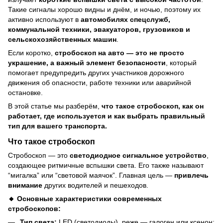
Такие сигналы хорошо видны и днём, и ночью, поэтому их
активно используют в
автомобилях спецслужб,
коммунальной техники, эвакуаторов, грузовиков и
сельскохозяйственных машин
.
Если коротко,
стробоскоп на авто — это не просто
украшение, а важный элемент безопасности
, который
помогает предупредить других участников дорожного
движения об опасности, работе техники или аварийной
остановке.
В этой статье мы разберём,
что такое стробоскоп, как он
работает, где используется и как выбрать правильный
тип для вашего транспорта.
Что такое стробоскоп
Стробоскоп — это
светодиодное сигнальное устройство
,
создающее ритмичные вспышки света. Его также называют
“мигалка” или “световой маячок”. Главная цель —
привлечь
внимание
других водителей и пешеходов.
🔸 Основные характеристики современных
стробоскопов:
Тип света:
LED (светодиоды), реже — галоген или ксенон;