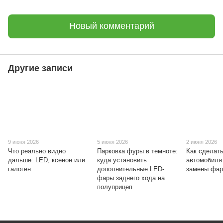
Новый комментарий
Другие записи
9 июня 2026
5 июня 2026
2 июня 2026
Что реально видно
Парковка фуры в темноте:
Как сделат
дальше: LED, ксенон или
куда установить
автомобиля
галоген
дополнительные LED-
замены фа
фары заднего хода на
полуприцеп