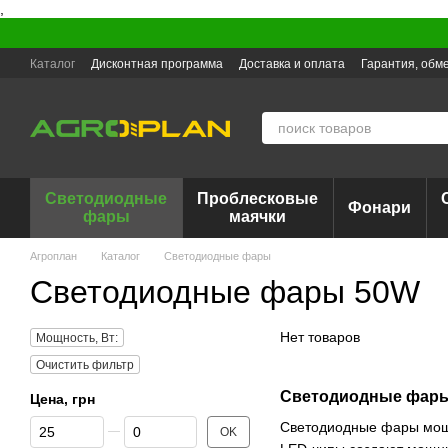
,
Перейти к основному контенту
Каталог
Дисконтная программа
Доставка и оплата
Гарантия, обме
Светодиодные
Проблесковые
Фонари
фары
маячки
Агроплан
Каталог
Светодиодные фары
Светодиодные фары 50W
Нет товаров
Мощность, Вт:
Очистить фильтр
Светодиодные фары 
Цена, грн
От Цена, грн
До Цена, грн
Светодиодные фары мощн
OK