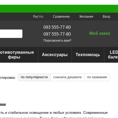
Сравнение
Рус
Укр
Желания
Вход
093 555-77-80
Мой заказ
097 555-77-80
Перезвонить вам?
отивотуманные
LE
Аксессуары
Техпомощь
фары
балк
по популярности
сначала дешевле
по названию
ртировка:
ики
ть и стабильное освещение в любых условиях. Современные