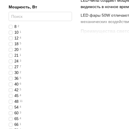
LED-чипы создают мощны
видимость в ночное время
Мощность, Вт
LED фары 50W отличаютс
механических воздейств
8
2
Преимущества свет
10
1
12
4
сверхмощный светово
18
5
энергоэкономичность
20
3
21
1
прочный корпус, защ
24
3
долгий срок службы с
27
7
30
2
универсальность и пр
36
5
40
6
Где применяются
42
5
Светодиодные фары 50W 
45
4
48
11
легковые автомобили
54
4
грузовики, микроавто
60
3
65
4
тракторы, комбайны, 
66
1
мотоциклы, квадроцик