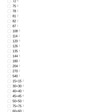
72
6
75
4
Их часто используют как
78
1
Почему стоит выбра
81
2
82
1
Фары LED 50W — это опт
87
1
нагрузке, не мерцают и 
108
5
114
1
Светодиодные фары 50W —
120
5
сейчас, доставка быстра
126
1
135
1
144
3
180
1
204
2
270
1
540
1
15+15
2
30+30
2
40+40
3
45+45
6
50+50
2
75+75
2
60+60
1