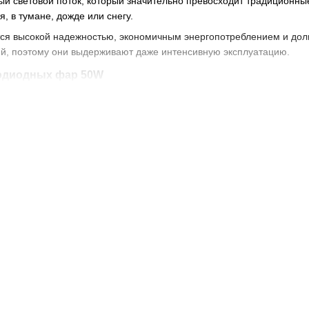
й световой поток, который значительно превосходит традиционны
, в тумане, дожде или снегу.
я высокой надежностью, экономичным энергопотреблением и долго
ий, поэтому они выдерживают даже интенсивную эксплуатацию.
одиодных фар 50W
й поток для максимальной видимости;
 по сравнению с галогенными фарами;
ищенный от пыли и влаги;
ветодиодов;
остота установки.
устанавливают на разные виды транспорта и техники:
 и внедорожники;
бусы и прицепы;
минитракторы и строительную технику;
лы и другую мототехнику.