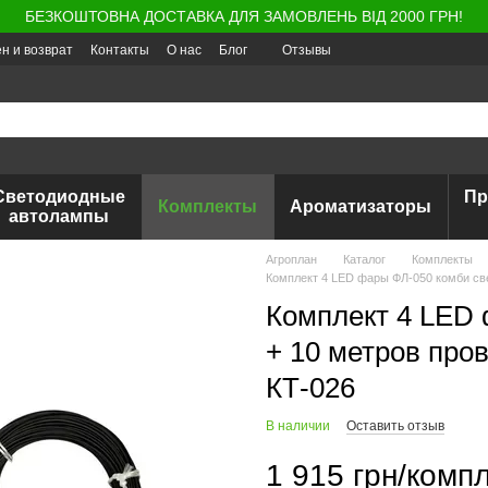
БЕЗКОШТОВНА ДОСТАВКА ДЛЯ ЗАМОВЛЕНЬ ВІД 2000 ГРН!
н и возврат
Контакты
О нас
Блог
Отзывы
Светодиодные
Пр
Комплекты
Ароматизаторы
автолампы
Агроплан
Каталог
Комплекты
Комплект 4 LED фары ФЛ-050 комби све
Комплект 4 LED 
+ 10 метров про
КТ-026
В наличии
Оставить отзыв
1 915 грн/компл