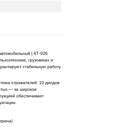
автомобильный | КТ-026
ьхозтехнике, грузовиках и
арантируют стабильную работу
тема отражателей: 10 диодов
истых — за широкое
трукцией обеспечивает
уатации.
ирина)