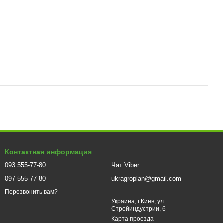
Контактная информация
093 555-77-80
Чат Viber
097 555-77-80
ukragroplan@gmail.com
Перезвонить вам?
Украина, г.Киев, ул.
Стройиндустрии, 6
Карта проезда