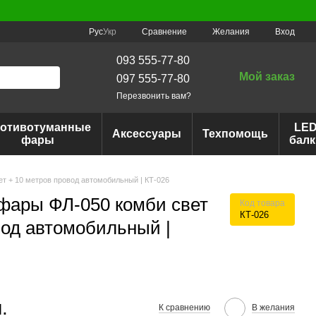
Сравнение
Рус
Укр
Желания
Вход
093 555-77-80
Мой заказ
097 555-77-80
Перезвонить вам?
отивотуманные
LE
Аксессуары
Техпомощь
фары
балк
т + 10 метров провод автомобильный | КТ-026
фары ФЛ-050 комби свет
Код товара
КТ-026
вод автомобильный |
.
К сравнению
В желания