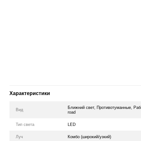
Характеристики
Ближний свет, Противотуманные, Рабо
Вид
road
Тип света
LED
Луч
Комбо (широкий/узкий)