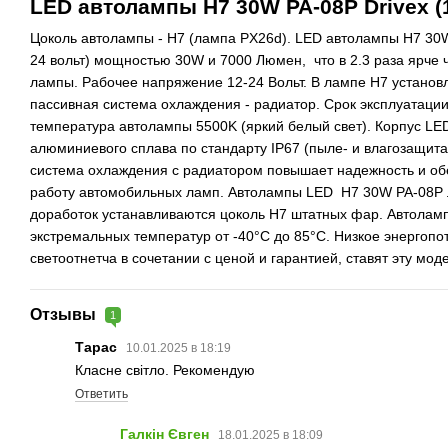
LED автолампы H7 30W PA-08Р Drivex (1
Цоколь автолампы - H7 (лампа PX26d). LED автолампы H7 30W
24 вольт) мощностью 30W и 7000 Люмен, что в 2.3 раза ярче
лампы. Рабочее напряжение 12-24 Вольт. В лампе H7 устано
пассивная система охлаждения - радиатор. Срок эксплуатации
температура автолампы 5500K (яркий белый свет). Корпус LE
алюминиевого сплава по стандарту IP67 (пыле- и влагозащита
система охлаждения с радиатором повышает надежность и о
работу автомобильных ламп. Автолампы LED H7 30W PA-08Р л
доработок устанавливаются цоколь H7 штатных фар. Автоламп
экстремальных температур от -40°C до 85°C. Низкое энергопо
светоотнетча в сочетании с ценой и гарантией, ставят эту мод
Отзывы
1
Тарас
10.01.2025 в 18:19
Класне світло. Рекомендую
Ответить
Галкін Євген
18.01.2025 в 18:09