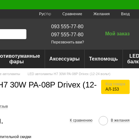
Сравнение
Рус
Укр
Желания
Вход
093 555-77-80
Мой заказ
097 555-77-80
Перезвонить вам?
отивотуманные
LE
Аксессуары
Техпомощь
фары
балк
е автолампы
LED автолампы H7 30W PA-08Р Drivex (12-24 вольт)
7 30W PA-08Р Drivex (12-
Код товара
АЛ-153
тзыв
.
К сравнению
В желания
пительной скидки