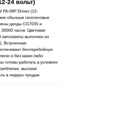
2-24 вольт)
 PA-08Р Drivex (12-
 чем обычные галогеновые
влены диоды CG7035 и
 30000 часов. Цветовая
D автолампы выполнен из
). Встроенная
беспечивает бесперебойную
егко и без каких-либо
ы готовы работать в условиях
требление, высокая
ель в лидеры продаж.