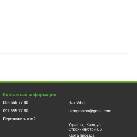
Контактная информация
093 555-77-80
Чат Viber
097 555-77-80
ukragroplan@gmail.com
Перезвонить вам?
Украина, г.Киев, ул.
Стройиндустрии, 6
Карта проезда