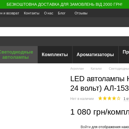
БЕЗКОШТОВНА ДОСТАВКА ДЛЯ ЗАМОВЛЕНЬ ВІД 2000 ГРН!
н и возврат
Контакты
О нас
Блог
Отзывы
Светодиодные
Пр
Комплекты
Ароматизаторы
автолампы
Агроплан
Каталог
Светодиодны
LED автолампы H
24 вольт) АЛ-153
Нет в наличии
1 о
1 080 грн/компл
Войти
для отображения нако
%