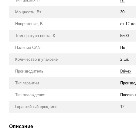
Тип цоколя H
H7
Мощность, Вт
30
Напряжение, В
от 12 до
Температура цвета, К
5500
Наличие CAN
Нет
Количество в упаковке
2 шт.
Производитель
Drivex
Тип гарантии
Произво
Тип охлаждения
Пассивн
Гарантийный срок, мес.
12
Описание