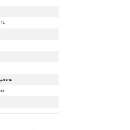
 24
дитель
ое