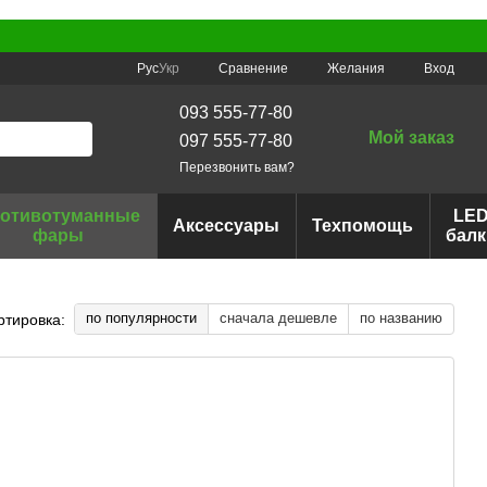
Сравнение
Рус
Укр
Желания
Вход
093 555-77-80
Мой заказ
097 555-77-80
Перезвонить вам?
отивотуманные
LE
Аксессуары
Техпомощь
фары
балк
по популярности
сначала дешевле
по названию
ртировка: