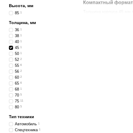
Компактный формат 
Высота, мм
Толщина корпуса 45 мм 
85
1
удобному формату, они п
Толщина, мм
владельцев внедорожнико
36
1
Высокая мощность и
38
1
40
1
Несмотря на небольшую 
45
1
температурой около 6000
50
1
комфортная, без ослепле
52
2
тяжёлой технике.
55
6
56
2
Преимущества LED 
60
2
Баланс мощности и
65
6
68
1
Качественный корп
70
5
Герметичность IP68
75
11
80
5
Стабильность рабо
Тип техники
Энергоэффективно
Автомобиль
1
Где применяются
Спецтехника
1