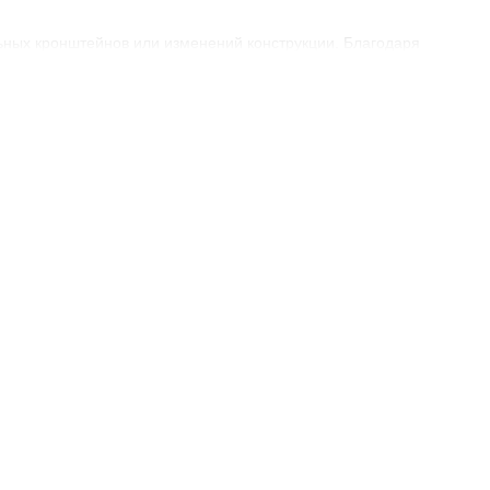
ьных кронштейнов или изменений конструкции. Благодаря
ыше и бамперов. Такой тип оптики особенно популярен среди
тоотдачей. Они создают равномерный, яркий луч с цветовой
в туман, дождь или ночью. Светотеневая граница чёткая и
 использовать фары как в легковых автомобилях, так и в
го применения;
охлаждение;