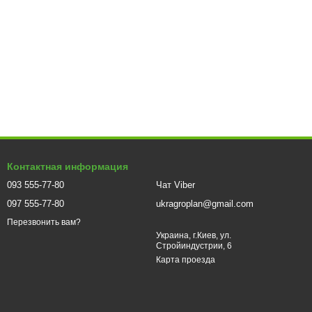
ма охлаждения с рёбрами эффективно отводит тепло,
Контактная информация
укция устойчива к вибрациям и ударам, что особенно важно
093 555-77-80
Чат Viber
097 555-77-80
ukragroplan@gmail.com
олучите мощный свет в компактном корпусе с
Перезвонить вам?
Украина, г.Киев, ул.
Стройиндустрии, 6
Карта проезда