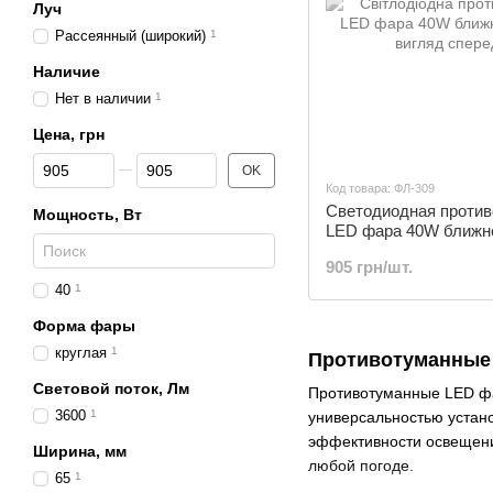
Луч
Рассеянный (широкий)
1
Наличие
Нет в наличии
1
Цена, грн
От Цена, грн
До Цена, грн
OK
Код товара: ФЛ-309
Светодиодная против
Мощность, Вт
LED фара 40W ближн
дальнее | ФЛ-309
905 грн/шт.
40
1
Форма фары
круглая
1
Противотуманные 
Световой поток, Лм
Противотуманные LED фа
3600
1
универсальностью устано
эффективности освещения
Ширина, мм
любой погоде.
65
1