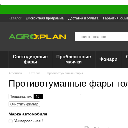
,
Перейти к основному контенту
Каталог
Дисконтная программа
Доставка и оплата
Гарантия, обме
Светодиодные
Проблесковые
Фонари
фары
маячки
Агроплан
Каталог
Противотуманные фары
Противотуманные фары то
Толщина, мм:
45
Очистить фильтр
Марка автомобиля
Универсальная
1