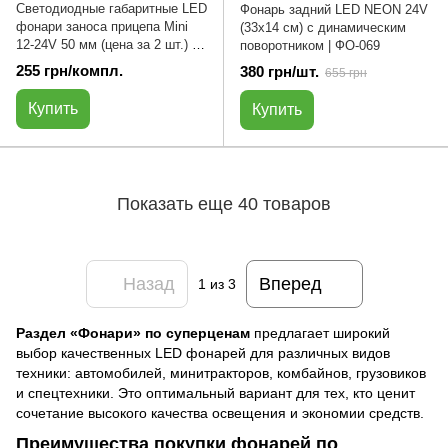
Светодиодные габаритные LED
Фонарь задний LED NEON 24V
фонари заноса прицепа Mini
(33x14 см) с динамическим
12-24V 50 мм (цена за 2 шт.) |
поворотником | ФО-069
ГЗ-044
255 грн/компл.
380 грн/шт.
655 грн
Купить
Купить
Показать еще 40 товаров
Назад
Вперед
1
из 3
Раздел «Фонари» по суперценам
предлагает широкий
выбор качественных LED фонарей для различных видов
техники: автомобилей, минитракторов, комбайнов, грузовиков
и спецтехники. Это оптимальный вариант для тех, кто ценит
сочетание высокого качества освещения и экономии средств.
Преимущества покупки фонарей по