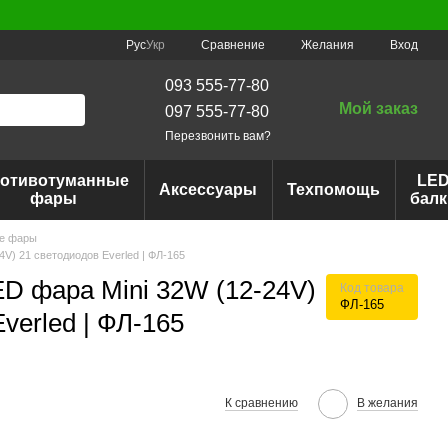
Сравнение
Рус
Укр
Желания
Вход
093 555-77-80
Мой заказ
097 555-77-80
Перезвонить вам?
отивотуманные
LE
Аксессуары
Техпомощь
фары
балк
е фары
V) 21 светодиодов Everled | ФЛ-165
D фара Mini 32W (12-24V)
Код товара
ФЛ-165
verled | ФЛ-165
К сравнению
В желания