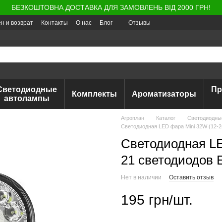
БЕЗКОШТОВНА ДОСТАВКА ДЛЯ ЗАМОВЛЕНЬ ВІД 2000 ГРН!
н и возврат
Контакты
О нас
Блог
Отзывы
Светодиодные
Пр
Комплекты
Ароматизаторы
автолампы
Агроплан
Каталог
Светодиодны
Светодиодная LED фара Mini 32W (12-24
Светодиодная LE
21 светодиодов E
Нет в наличии
Оставить отзыв
195 грн/шт.