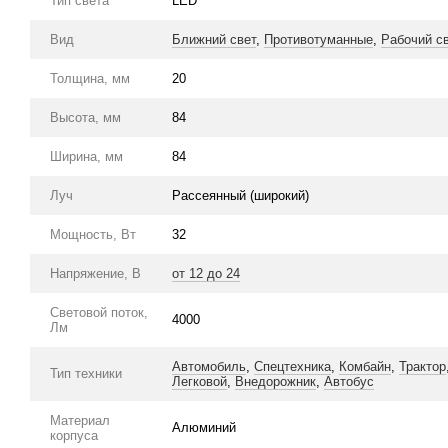
Тип света
LED
Вид
Ближний свет
,
Противотуманные
,
Рабочий с
Толщина, мм
20
Высота, мм
84
Ширина, мм
84
Луч
Рассеянный (широкий)
Мощность, Вт
32
Напряжение, В
от 12 до 24
Световой поток,
4000
Лм
Автомобиль
,
Спецтехника
,
Комбайн
,
Трактор
Тип техники
Легковой
,
Внедорожник
,
Автобус
Материал
Алюминий
корпуса