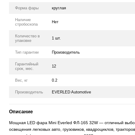
Форма фары
круглая
Наличие
Нет
стробоскопа
Количество в
1 шт.
упаковке
Тип гарантии
Производитель
Гарантийный
12
срок, мес.
Вес, кг
0.2
Производитель
EVERLED Automotive
Описание
Мощная LED фара Mini Everled ФЛ-165 32W — отличный выбо
освещения легковых авто, грузовиков, квадроциклов, тракторо