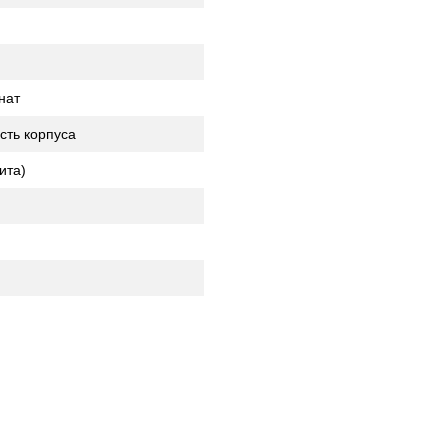
нат
сть корпуса
ита)