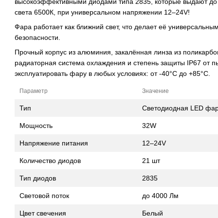
высокоэффективными диодами типа 2835, которые выдают до 
света 6500К, при универсальном напряжении 12–24V!
Фара работает как ближний свет, что делает её универсальн
безопасности.
Прочный корпус из алюминия, закалённая линза из поликарб
радиаторная система охлаждения и степень защиты IP67 от п
эксплуатировать фару в любых условиях: от -40°C до +85°C.
Параметр
Значение
Тип
Светодиодная LED фар
Мощность
32W
Напряжение питания
12–24V
Количество диодов
21 шт
Тип диодов
2835
Световой поток
до 4000 Лм
Цвет свечения
Белый