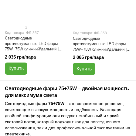
2
Код товара: ФЛ-357
Код товара: ФЛ-358
Светодиодные
Светодиодные
противотуманные LED фары
противотуманные LED фары
75W+75W ближний/дальний |
75W+75W ближний/дальний |
жовтый/белый | ФЛ-357
белый/белый | ФЛ-358
2 035 грн/пара
2 065 грн/пара
Купить
Купить
Светодиодные фары 75+75W – двойная мощность
для максимума света
Светодиодные фары
75+75W
– это современное решение,
сочетающее высокую мощность и надёжность. Благодаря
двойной конфигурации они создают стабильный и яркий
световой поток, который подходит как для повседневного
использования, так и для профессиональной эксплуатации на
спецтехнике.