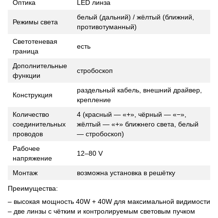
Оптика
LED линза
белый (дальний) / жёлтый (ближний,
Режимы света
противотуманный)
Светотеневая
есть
граница
Дополнительные
стробоскоп
функции
раздельный кабель, внешний драйвер,
Конструкция
крепление
Количество
4 (красный — «+», чёрный — «−»,
соединительных
жёлтый — «+» ближнего света, белый
проводов
— стробоскоп)
Рабочее
12–80 V
напряжение
Монтаж
возможна установка в решётку
Преимущества:
– высокая мощность 40W + 40W для максимальной видимости
– две линзы с чётким и контролируемым световым пучком