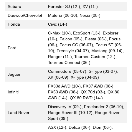
Subaru
Forester SJ (12-), XV (11-)
Daewoo/Chevrolet
Materia (06-10), Nexia (08-)
Honda
Civic (14-)
C-Max (10-), EcoSport (13-), Explorer
(10-), Falcon (05-), Fiesta (05-), Focus
(06-), Focus CC (06-07), Focus ST (06-
Ford
10), Freestyle (04-07), Mustang (09-14),
Ranger (11-), Tourneo Custom (12-),
Tourneo Connect (06-)
Commodore (05-07), S-Type (03-07),
Jaguar
XK (06-09), X-Type (04-09)
FX30d AWD (10-), FX37 AWD (08-),
Infiniti
FX50 AWD (08-), QX 70d (03-), QX 80
AWD (14-), QX 80 RWD (14-)
Discovery IV (09-), Freelander 2 (06-10),
Land Rover
Range Rover III (10-12), Range Rover
Sport (09-)
ASX (12-), Delica (06-), Dion (06-),