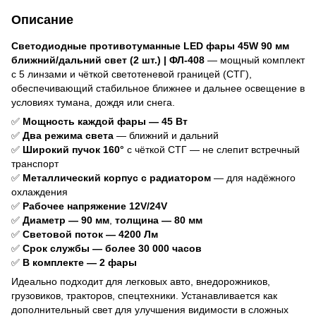
Описание
Светодиодные противотуманные LED фары 45W 90 мм
ближний/дальний свет (2 шт.) | ФЛ-408
— мощный комплект
с 5 линзами и чёткой светотеневой границей (СТГ),
обеспечивающий стабильное ближнее и дальнее освещение в
условиях тумана, дождя или снега.
✅
Мощность каждой фары — 45 Вт
✅
Два режима света
— ближний и дальний
✅
Широкий пучок 160°
с чёткой СТГ — не слепит встречный
транспорт
✅
Металлический корпус с радиатором
— для надёжного
охлаждения
✅
Рабочее напряжение 12V/24V
✅
Диаметр — 90 мм
,
толщина — 80 мм
✅
Световой поток — 4200 Лм
✅
Срок службы — более 30 000 часов
✅
В комплекте — 2 фары
Идеально подходит для легковых авто, внедорожников,
грузовиков, тракторов, спецтехники. Устанавливается как
дополнительный свет для улучшения видимости в сложных