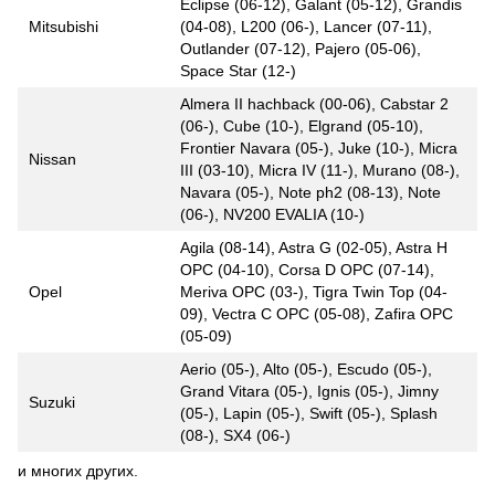
Eclipse (06-12), Galant (05-12), Grandis
Mitsubishi
(04-08), L200 (06-), Lancer (07-11),
Outlander (07-12), Pajero (05-06),
Space Star (12-)
Almera II hachback (00-06), Cabstar 2
(06-), Cube (10-), Elgrand (05-10),
Frontier Navara (05-), Juke (10-), Micra
Nissan
III (03-10), Micra IV (11-), Murano (08-),
Navara (05-), Note ph2 (08-13), Note
(06-), NV200 EVALIA (10-)
Agila (08-14), Astra G (02-05), Astra H
OPC (04-10), Corsa D OPC (07-14),
Opel
Meriva OPC (03-), Tigra Twin Top (04-
09), Vectra C OPC (05-08), Zafira OPC
(05-09)
Aerio (05-), Alto (05-), Escudo (05-),
Grand Vitara (05-), Ignis (05-), Jimny
Suzuki
(05-), Lapin (05-), Swift (05-), Splash
(08-), SX4 (06-)
и многих других.