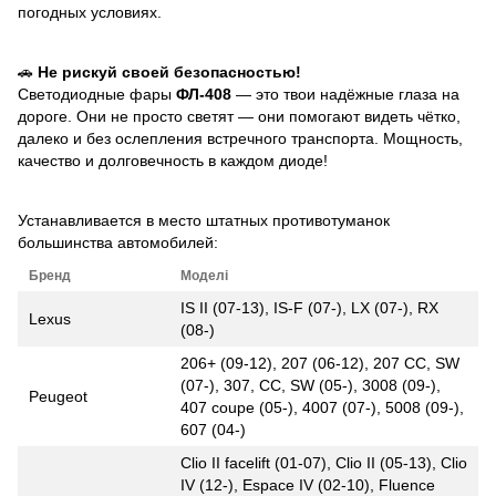
погодных условиях.
🚗
Не рискуй своей безопасностью!
Светодиодные фары
ФЛ-408
— это твои надёжные глаза на
дороге. Они не просто светят — они помогают видеть чётко,
далеко и без ослепления встречного транспорта. Мощность,
качество и долговечность в каждом диоде!
Устанавливается в место штатных противотуманок
большинства автомобилей:
Бренд
Моделі
IS II (07-13), IS-F (07-), LX (07-), RX
Lexus
(08-)
206+ (09-12), 207 (06-12), 207 CC, SW
(07-), 307, CC, SW (05-), 3008 (09-),
Peugeot
407 coupe (05-), 4007 (07-), 5008 (09-),
607 (04-)
Clio II facelift (01-07), Clio II (05-13), Clio
IV (12-), Espace IV (02-10), Fluence