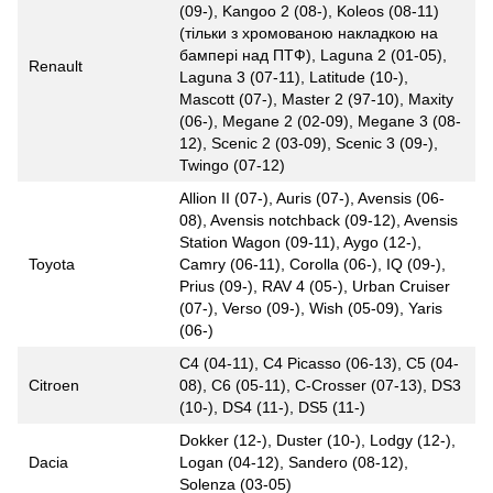
(09-), Kangoo 2 (08-), Koleos (08-11)
(тільки з хромованою накладкою на
бампері над ПТФ), Laguna 2 (01-05),
Renault
Laguna 3 (07-11), Latitude (10-),
Mascott (07-), Master 2 (97-10), Maxity
(06-), Megane 2 (02-09), Megane 3 (08-
12), Scenic 2 (03-09), Scenic 3 (09-),
Twingo (07-12)
Allion II (07-), Auris (07-), Avensis (06-
08), Avensis notchback (09-12), Avensis
Station Wagon (09-11), Aygo (12-),
Toyota
Camry (06-11), Corolla (06-), IQ (09-),
Prius (09-), RAV 4 (05-), Urban Cruiser
(07-), Verso (09-), Wish (05-09), Yaris
(06-)
C4 (04-11), C4 Picasso (06-13), C5 (04-
Citroen
08), C6 (05-11), C-Crosser (07-13), DS3
(10-), DS4 (11-), DS5 (11-)
Dokker (12-), Duster (10-), Lodgy (12-),
Dacia
Logan (04-12), Sandero (08-12),
Solenza (03-05)