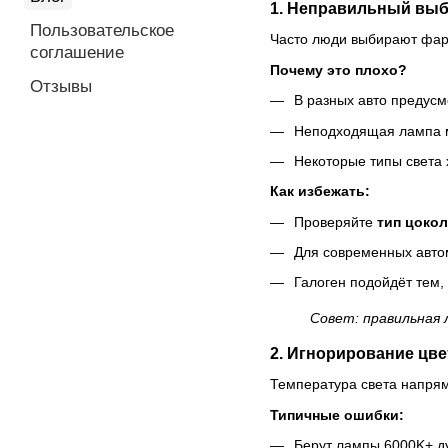
1. Неправильный выбо
Пользовательское
Часто люди выбирают фары
соглашение
Почему это плохо?
Отзывы
В разных авто предусм
Неподходящая лампа м
Некоторые типы света 
Как избежать:
Проверяйте
тип цоко
Для современных авто
Галоген подойдёт тем, 
Совет: правильная 
2. Игнорирование цв
Температура света напрям
Типичные ошибки:
Берут лампы 6000K+ ду