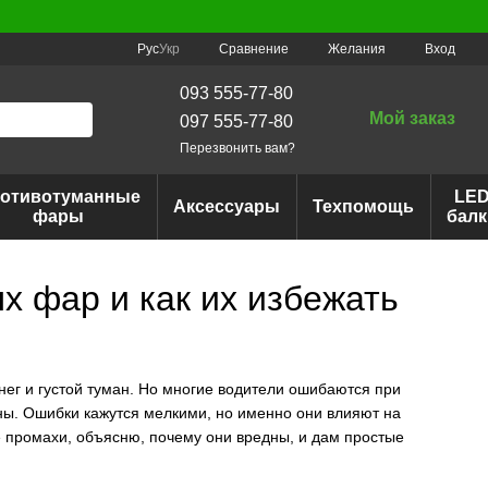
Сравнение
Рус
Укр
Желания
Вход
093 555-77-80
Мой заказ
097 555-77-80
Перезвонить вам?
отивотуманные
LE
Аксессуары
Техпомощь
фары
балк
 фар и как их избежать
нег и густой туман. Но многие водители ошибаются при
ны. Ошибки кажутся мелкими, но именно они влияют на
 промахи, объясню, почему они вредны, и дам простые