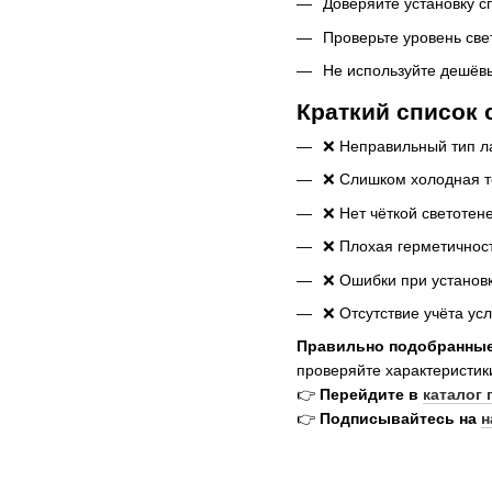
Доверяйте установку с
Проверьте уровень све
Не используйте дешёв
Краткий список
❌ Неправильный тип 
❌ Слишком холодная т
❌ Нет чёткой светотен
❌ Плохая герметичнос
❌ Ошибки при установ
❌ Отсутствие учёта ус
Правильно подобранны
проверяйте характеристики
👉
Перейдите в
каталог
👉
Подписывайтесь на
н