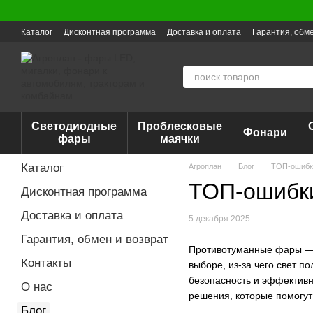
Перейти к основному контенту
Каталог
Дисконтная программа
Доставка и оплата
Гарантия, обме
Светодиодные
Проблесковые
Фонари
фары
маячки
Каталог
Агроплан
Блог
ТОП-ошибки
ТОП-ошибки
Дисконтная программа
Доставка и оплата
5 декабря 2025
Гарантия, обмен и возврат
Противотуманные фары — э
Контакты
выборе, из-за чего свет 
безопасность и эффективн
О нас
решения, которые помогут
Блог