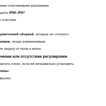
кими пластиковыми разъёмами.
защиты
IP65–IP67
.
о пластика.
ерметичной сборкой
, которые не «потеют».
репким
, лучше алюминиевым.
е защиту от пыли и влаги.
чении или отсутствие регулировки
ветить плохо, если её неправильно установить.
лемы:
высоко.