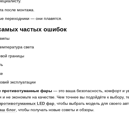
пециалисту.
та после монтажа.
ые переходники — они плавятся.
 самых частых ошибок
лампы
емпература света
евой границы
ть
ке
ловий эксплуатации
е противотуманные фары
— это ваша безопасность, комфорт и ув
 и не экономьте на качестве. Чем точнее вы подойдёте к выбору, т
 противотуманных LED фар
, чтобы выбрать модель для своего авт
аш блог
, чтобы получать новые советы и обзоры.