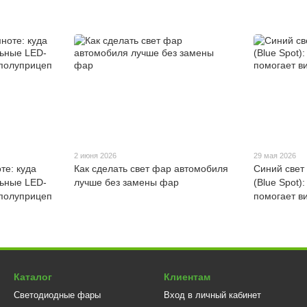
2 июня 2026
29 мая 2026
те: куда
Как сделать свет фар автомобиля
Синий свет
льные LED-
лучше без замены фар
(Blue Spot)
 полуприцеп
помогает в
Каталог
Клиентам
Светодиодные фары
Вход в личный кабинет