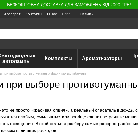
БЕЗКОШТОВНА ДОСТАВКА ДЛЯ ЗАМОВЛЕНЬ ВІД 2000 ГРН!
н и возврат
Контакты
О нас
Блог
Отзывы
Светодиодные
Пр
Комплекты
Ароматизаторы
автолампы
 при выборе противотуманных фар и как их избежать
 при выборе противотуманных
то не просто «красивая опция», а реальный спасатель в дождь, с
получается слабым, «мыльным» или вообще слепит встречные маши
ость освещения. В этой статье я разберу самые распространённые
 избежать лишних расходов.