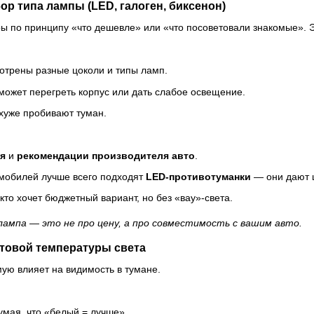
р типа лампы (LED, галоген, биксенон)
 по принципу «что дешевле» или «что посоветовали знакомые». 
отрены разные цоколи и типы ламп.
ожет перегреть корпус или дать слабое освещение.
хуже пробивают туман.
ля
и
рекомендации производителя авто
.
мобилей лучше всего подходят
LED-противотуманки
— они дают ш
кто хочет бюджетный вариант, но без «вау»-света.
лампа — это не про цену, а про совместимость с вашим авто.
етовой температуры света
ую влияет на видимость в тумане.
мая, что «белый = лучше».