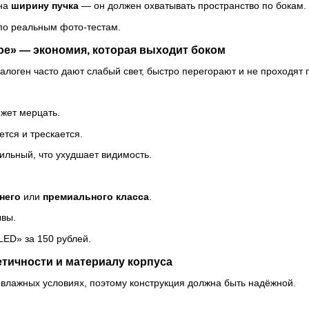
на
ширину пучка
— он должен охватывать пространство по бокам.
по реальным фото-тестам.
ое» — экономия, которая выходит боком
логен часто дают слабый свет, быстро перегорают и не проходят п
жет мерцать.
ется и трескается.
ильный, что ухудшает видимость.
него
или
премиального класса
.
ывы.
 LED» за 150 рублей.
етичности и материалу корпуса
 влажных условиях, поэтому конструкция должна быть надёжной.