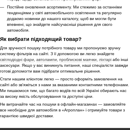
Постійне оновлення асортименту. Ми стежимо за останніми
тенденціями у світі автомобільного освітлення та регулярно
додаємо новинки до нашого каталогу, щоб ви могли бути
впевнені, що знайдете найсучасніші рішення для свого
автомобіля.
Як вибрати підходящий товар?
Для зручності пошуку потрібного товару ми пропонуємо зручну
систему фільтрів на сайті. З її допомогою ви легко знайдете
світлодіодні фари
,
автолампи
,
проблискові маячки
,
ліхтарі
або інші
аксесуари. Якщо у вас виникнуть питання, наші спеціалісти завжди
готові допомогти вам підібрати оптимальне рішення.
Стати нашим клієнтом легко — просто оформіть замовлення на
сайті або зв'яжіться з нами за вказаними контактними телефонами.
Ми пишаємося тим, що багато водіїв по всій Україні обирають нас
за високу якість обслуговування та доступні ціни.
Не витрачайте час на пошуки в офлайн-магазинах — замовляйте
все необхідне для автомобіля в «Агроплан» і отримуйте товари з
гарантією швидкої доставки.