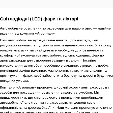
Світлодіодні (LED) фари та ліхтарі
Автомобільне освітлення та аксесуари для вашого авто — надійне
рішення від компанії «Агроплан»
Ваш автомобіль заслуговує лише найкращого догляду, і ми
розуміємо важливість підтримки його в ідеальному стані. У нашому
інтернет-магазині ви знайдете все необхідне для безпечної та
комфортної експлуатації автомобіля: від світлодіодних фар до
ароматизаторів для створення затишку в салоні. Постійне
використання автомобіля, особливо в складних умовах, потребує
регулярної заміни важливих компонентів, таких як автолампи та
протитуманні фари, щоб забезпечити безпеку на дорозі в будь-яких
погодних умовах.
Компанія «Агроплан» пропонує широкий асортимент аксесуарів і
засобів для покращення освітлення вашого автомобіля. Ми
пишаємося тим, що співпрацюємо з провідними виробниками
автомобільної електроніки та аксесуарів, які довели свою
ефективність на дорогах України. Наш магазин пропонує виключно
якісні товари з гарантією, що дозволяє вам робити покупки з