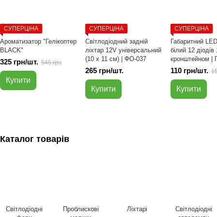
СУПЕРЦІНА
СУПЕРЦІНА
СУПЕРЦІНА
Ароматизатор "Гелікоптер
Світлодіодний задній
Габаритний LED
BLACK"
ліхтар 12V універсальний
білий 12 діодів
(10 х 11 см) | ФО-037
кронштейном | 
325 грн/шт.
545 грн
265 грн/шт.
110 грн/шт.
15
Купити
Купити
Купити
Каталог товарів
Світлодіодні
Проблискові
Ліхтарі
Світлодіодні