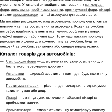
упевненістю. У каталозі ви знайдете такі товари, як
світлодіодні
фари
,
автолампи
,
проблискові маячки
,
протитуманні фари
,
ліхтарі
,
а також
ароматизатори
та інші аксесуари для вашого авто.
Ми постійно розширюємо наш асортимент, пропонуючи клієнтам
новинки у світі автоосвітлення та аксесуарів. Кожен автомобіль
потребує надійних елементів освітлення, особливо в умовах
слабкої видимості або нічної їзди. Тому наш магазин пропонує
різноманітні рішення для кожного типу автомобіля, будь то
легковий автомобіль, вантажівка або спеціалізована техніка.
Каталог товарів для автомобілів:
Світлодіодні фари
— довговічне та потужне освітлення для
безпечного пересування дорогами.
Автолампи
— широкий асортимент ламп для будь-якого типу
автомобілів.
Протитуманні фари
— рішення для складних погодних умов,
таких як туман або дощ.
Ліхтарі
— різні підгрупи, включаючи габаритні ліхтарі та
проблискові маячки.
Ароматизатори
— створюють затишну атмосферу у вашому