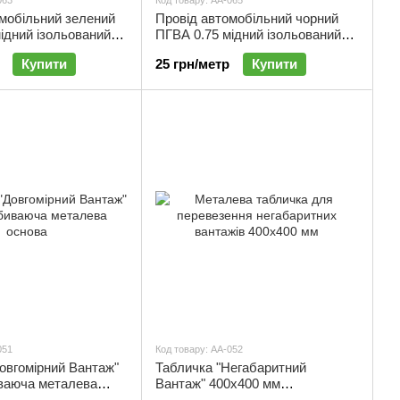
063
Код товару: АА-065
мобільний зелений
Провід автомобільний чорний
ідний ізольований
ПГВА 0.75 мідний ізольований
 | АА-063
ПВХ (за 1м) | АА-065
Купити
25 грн/метр
Купити
051
Код товару: АА-052
овгомірний Вантаж"
Табличка "Негабаритний
иваюча металева
Вантаж" 400х400 мм
-051
світловідбиваюча металева