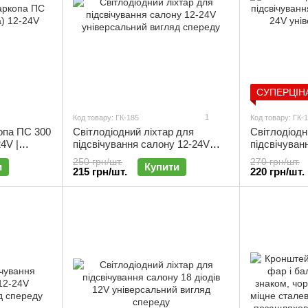
СУПЕРЦІН
1
Код товару: ГК-185
Код товару: ГК-
опа ПС 300
Світлодіодний ліхтар для
Світлодіодн
4V |
підсвічування салону 12-24V
підсвічуван
універсальний | ГК-185
12-24V унів
250 грн/шт.
270 грн/шт.
и
Купити
215 грн/шт.
220 грн/шт.