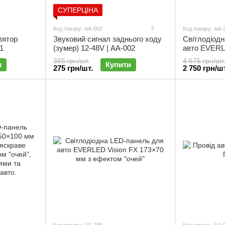
СУПЕРЦІНА
3
Код товару: АА-002
Код товару: АА-
лятор
Звуковий сигнал заднього ходу
Світлодіод
1
(зумер) 12-48V | АА-002
авто EVERL
900×190 мм 
385 грн/шт.
4 675 грн/шт.
и
Купити
текстами, а
275 грн/шт.
2 750 грн/шт
малюнками 