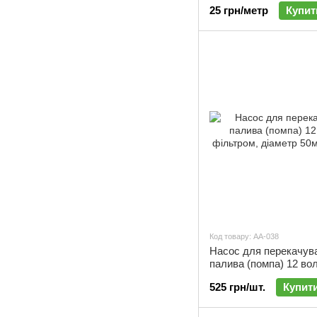
25 грн/метр
Купит
Код товару: АА-038
Насос для перекачув
палива (помпа) 12 вол
фільтром, діаметр 50
525 грн/шт.
Купит