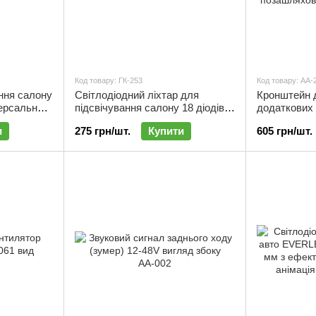
Код товару: ГК-253
Код товару: АА-
ання салону
Світлодіодний ліхтар для
Кронштейн 
ерсальний
підсвічування салону 18 діодів
додаткових
12V універсальний | ГК-253
номерним зн
и
275 грн/шт.
Купити
605 грн/шт.
АА-214