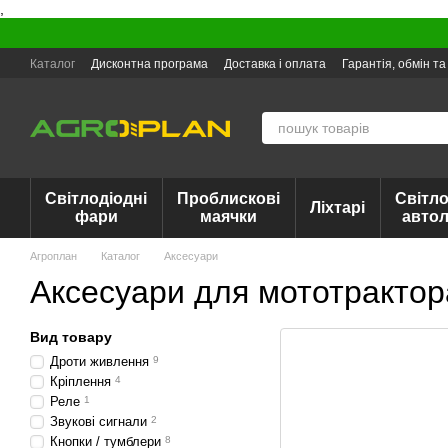
,
Перейти до основного контенту
Каталог
Дисконтна програма
Доставка і оплата
Гарантія, обмін т
Світлодіодні
Проблискові
Світло
Ліхтарі
фари
маячки
авто
Агроплан
Каталог
Аксесуари
Аксесуари для мототрактор
Вид товару
Дроти живлення
9
Кріплення
4
Реле
1
Звукові сигнали
2
Кнопки / тумблери
8