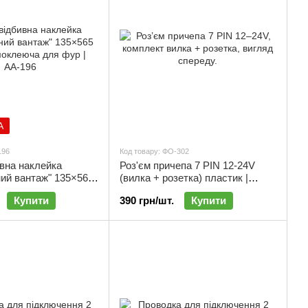
А
196
Код товару: ФО-302
вна наклейка
Роз'єм причепа 7 PIN 12-24V
ий вантаж" 135×565
(вилка + розетка) пластик |
леюча, для
ФО-302
Купити
390 грн/шт.
Купити
широких вантажів і
АА-196