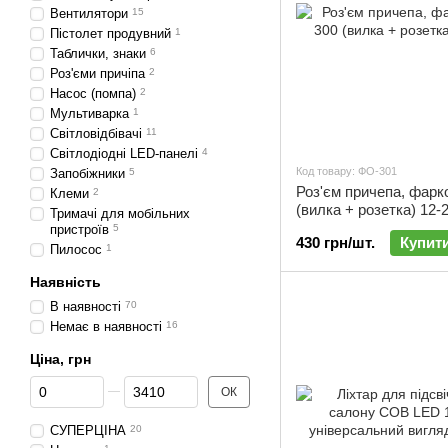
Вентилятори
15
Пістолет продувний
1
Таблички, знаки
6
Роз'єми причіпа
2
Насос (помпа)
2
Мультиварка
1
Світловідбівачі
11
Світлодіодні LED-панелі
4
Код товару: ФО-301
Запобіжники
5
Роз'єм причепа, фарк
Клеми
2
(вилка + розетка) 12-2
Тримачі для мобільних
ФО-301
пристроїв
5
430 грн/шт.
Купит
Пилосос
1
Наявність
В наявності
70
Немає в наявності
16
Ціна, грн
Від Ціна, грн
До Ціна, грн
ОК
СУПЕРЦІНА
20