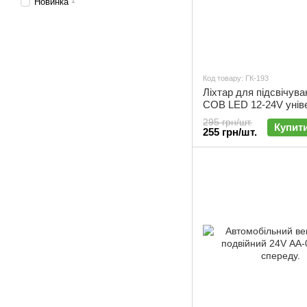
Новинка
1
Код товару: ГК-193
Ліхтар для підсвічув
COB LED 12-24V унів
| ГК-193
295 грн/шт.
Купит
255 грн/шт.