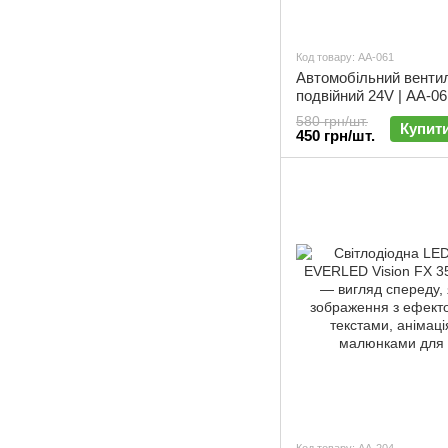
Код товару: АА-061
Автомобільний венти
подвійний 24V | АА-06
580 грн/шт.
Купит
450 грн/шт.