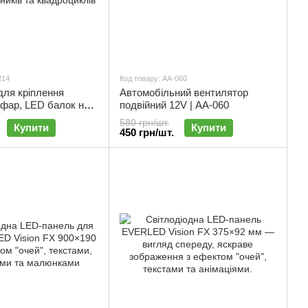
214
Код товару: АА-060
для кріплення
Автомобільний вентилятор
 фар, LED балок над
подвійний 12V | АА-060
аком | чорний |
580 грн/шт.
Купити
Купити
450 грн/шт.