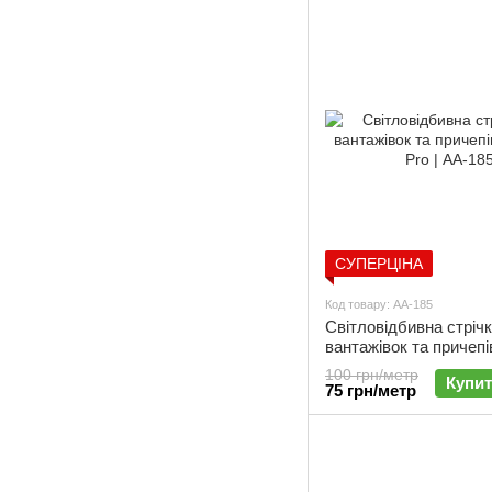
СУПЕРЦІНА
Код товару: АА-185
Світловідбивна стріч
вантажівок та причепі
Pro | АА-185
100 грн/метр
Купи
75 грн/метр