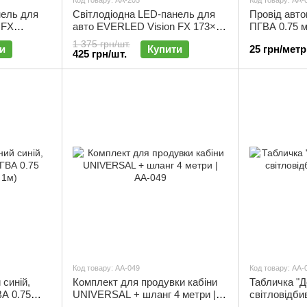
Код товару: АА-205
Код товару: АА-
нель для
Світлодіодна LED-панель для
Провід авто
 FX
авто EVERLED Vision FX 173×70
ПГВА 0.75 м
 "очей",
мм з ефектом "очей", текстами,
ПВХ (за 1м)
1 375 грн/шт.
и
Купити
25 грн/метр
та
анімаціями та малюнками |
425 грн/шт.
АА-205
Код товару: АА-049
Код товару: АА-
 синій,
Комплект для продувки кабіни
Табличка "Д
ВА 0.75
UNIVERSAL + шланг 4 метри |
світловідб
АА-067
АА-049
основа | АА