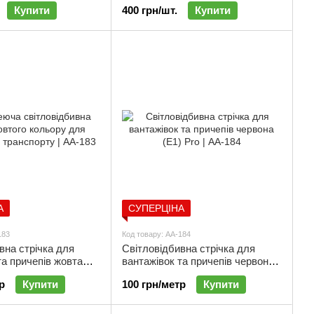
Купити
400 грн/шт.
Купити
основа | АА-052
А
СУПЕРЦІНА
183
Код товару: АА-184
вна стрічка для
Світловідбивна стрічка для
та причепів жовта
вантажівок та причепів червона
А-183
(Е1) Pro | АА-184
р
Купити
100 грн/метр
Купити