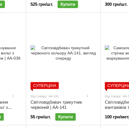
и
525 грн/шт.
Купити
300 грн/шт.
СУПЕРЦІНА
СУПЕРЦІН
1
1
Код товару: АА-141
Код товару: АА-
ання
Світловідбивач трикутник
Світловідби
ьт з
червоний | АА-141
вантажівок 
мм | АА-038
(Е1) Pro | А
и
55 грн/шт.
Купити
100 грн/мет