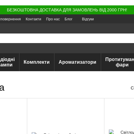
БЕЗКОШТОВНА ДОСТАВКА ДЛЯ ЗАМОВЛЕНЬ ВІД 2000 ГРН!
а повернення
Контакти
Про нас
Блог
Відгуки
діодні
Протитуман
Комплекти
Ароматизатори
лампи
фари
а
С