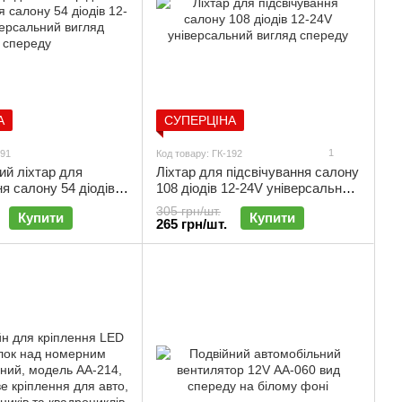
А
СУПЕРЦІНА
1
191
Код товару: ГК-192
ий ліхтар для
Ліхтар для підсвічування салону
ня салону 54 діодів
108 діодів 12-24V універсальний
ерсальний | ГК-191
| ГК-192
305 грн/шт.
Купити
Купити
265 грн/шт.