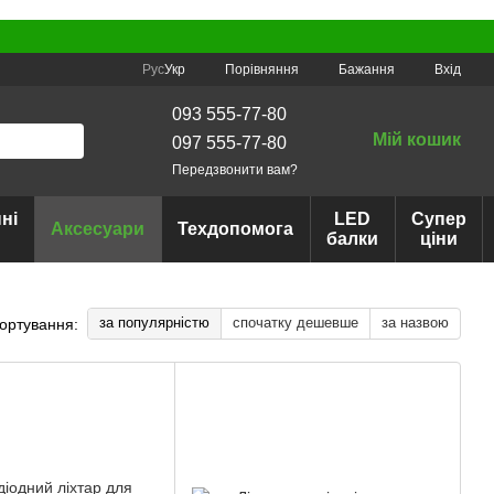
Порівняння
Рус
Укр
Бажання
Вхід
093 555-77-80
Мій кошик
097 555-77-80
Передзвонити вам?
ні
LED
Супер
Аксесуари
Техдопомога
балки
ціни
за популярністю
спочатку дешевше
за назвою
ортування: