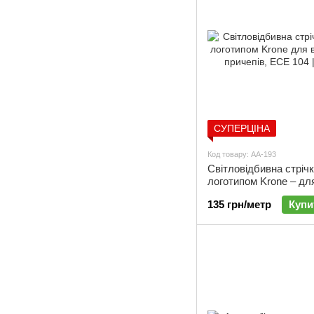
СУПЕРЦІНА
Код товару: АА-193
Світловідбивна стрічк
логотипом Krone – дл
вантажівок і причепів,
135 грн/метр
Купи
АА-193