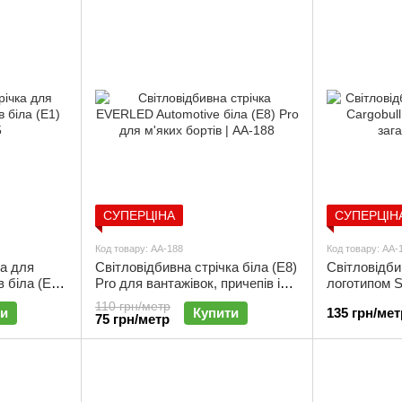
СУПЕРЦІНА
СУПЕРЦІН
Код товару: АА-188
Код товару: АА-
ка для
Світловідбивна стрічка біла (Е8)
Світловідби
в біла (Е1)
Pro для вантажівок, причепів і
логотипом S
тентів, сегментована –
вантажівок 
110 грн/метр
ти
Купити
135 грн/мет
EVERLED Automotive | АА-188
| АА-189
75 грн/метр