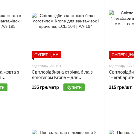
СУПЕРЦІНА
СУПЕРЦІН
Код товару: АА-194
Код товару: АА-
а жовта з
Світловідбивна стрічка біла з
Світловідби
я
логотипом Krone – для
"Негабаритн
 ECE 104 |
вантажівок і причепів, ECE 104 |
мм – самок
ти
135 грн/метр
Купити
215 грн/шт.
АА-194
маркування 
причепів | 