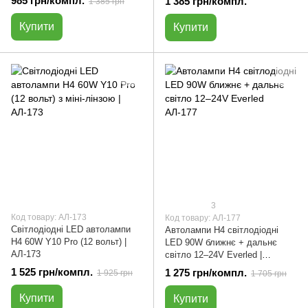
985 грн/компл.
1 385 грн/компл.
1 385 грн
Купити
Купити
3
Код товару: АЛ-173
Код товару: АЛ-177
Світлодіодні LED автолампи
Автолампи H4 світлодіодні
H4 60W Y10 Pro (12 вольт) |
LED 90W ближнє + дальнє
АЛ-173
світло 12–24V Everled |
комплект 2 шт | АЛ-177
1 525 грн/компл.
1 275 грн/компл.
1 925 грн
1 705 грн
Купити
Купити