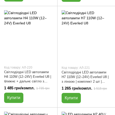
Код товару: АЛ-220
Код товару: АЛ-221
Світлодіодні LED автолампи
Світлодіодні LED автолампи
H4 110W (12–24V) Everled U8 |
H7 110W (12–24V) Everled U8 |
ближнє + дальнє світло з
з лінзою | комплект 2 шт |
лінзою | комплект 2 шт |
АЛ-221
1 485 грн/компл.
1 265 грн/компл.
1 735 грн
1 515 грн
АЛ-220
Купити
Купити