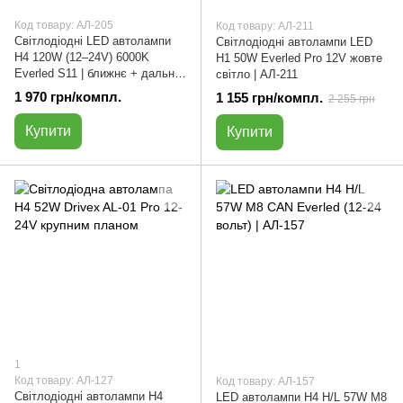
Код товару: АЛ-205
Код товару: АЛ-211
Світлодіодні LED автолампи
Світлодіодні автолампи LED
H4 120W (12–24V) 6000K
H1 50W Everled Pro 12V жовте
Everled S11 | ближнє + дальнє
світло | АЛ-211
| комплект 2 шт | АЛ-205
1 970 грн/компл.
1 155 грн/компл.
2 255 грн
Купити
Купити
1
Код товару: АЛ-127
Код товару: АЛ-157
Світлодіодні автолампи H4
LED автолампи H4 H/L 57W М8