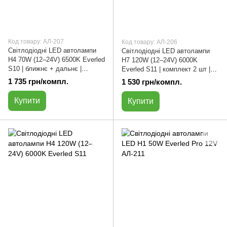
Код товару: АЛ-207
Код товару: АЛ-206
Світлодіодні LED автолампи
Світлодіодні LED автолампи
H4 70W (12–24V) 6500K Everled
H7 120W (12–24V) 6000K
S10 | ближнє + дальнє |
Everled S11 | комплект 2 шт |
комплект 2 шт | АЛ-207
АЛ-206
1 735 грн/компл.
1 530 грн/компл.
Купити
Купити