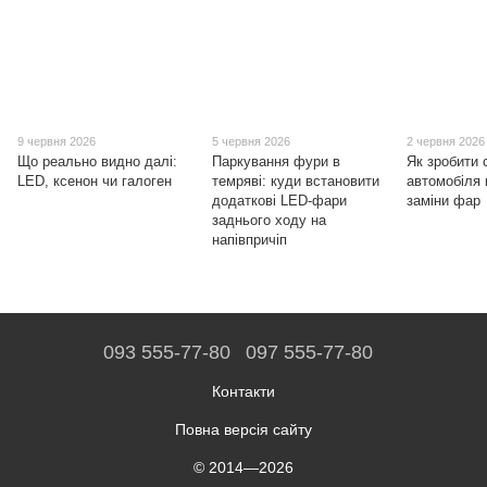
9 червня 2026
5 червня 2026
2 червня 2026
Що реально видно далі:
Паркування фури в
Як зробити 
LED, ксенон чи галоген
темряві: куди встановити
автомобіля
додаткові LED-фари
заміни фар
заднього ходу на
напівпричіп
093 555-77-80
097 555-77-80
Контакти
Повна версія сайту
© 2014—2026