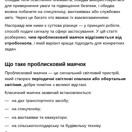
для привернення уваги та підвищення безпеки, і обидва
можна побачити на спецтехніці, вантажівках або службових
авто. Через це багато хто вважає їх взаємозамінними.
Насправді між ними є суттєва різниця — у принципі роботи,
способі подачі сигналу та сфері застосування. У цій статті
розберемо,
чим проблисковий маячок відрізняється від
стробоскопа
, і який варіант краще підходить для конкретних
задач.
Що таке проблисковий маячок
Проблисковий маячок — це сигнальний світловий пристрій,
який створює
періодичні світлові спалахи або обертальне
світіння
, добре помітне з великої відстані.
Класичний маячок зазвичай встановлюється:
на дах транспортного засобу;
на спецтехніку;
на вантажівки та евакуатори;
на сільськогосподарську та будівельну техніку.