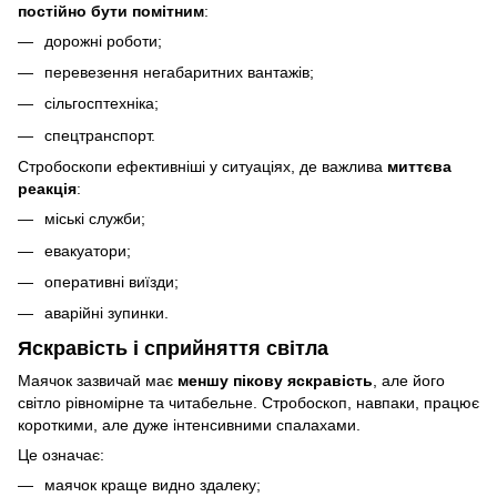
постійно бути помітним
:
дорожні роботи;
перевезення негабаритних вантажів;
сільгосптехніка;
спецтранспорт.
Стробоскопи ефективніші у ситуаціях, де важлива
миттєва
реакція
:
міські служби;
евакуатори;
оперативні виїзди;
аварійні зупинки.
Яскравість і сприйняття світла
Маячок зазвичай має
меншу пікову яскравість
, але його
світло рівномірне та читабельне. Стробоскоп, навпаки, працює
короткими, але дуже інтенсивними спалахами.
Це означає:
маячок краще видно здалеку;