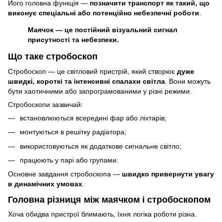
Його головна функція —
позначити транспорт як такий, що
виконує спеціальні або потенційно небезпечні роботи
.
Маячок — це постійний візуальний сигнал
присутності та небезпеки.
Що таке стробоскоп
Стробоскоп — це світловий пристрій, який створює
дуже
швидкі, короткі та інтенсивні спалахи світла
. Вони можуть
бути хаотичними або запрограмованими у різні режими.
Стробоскопи зазвичай:
встановлюються всередині фар або ліхтарів;
монтуються в решітку радіатора;
використовуються як додаткове сигнальне світло;
працюють у парі або групами.
Основне завдання стробоскопа —
швидко привернути увагу
в динамічних умовах
.
Головна різниця між маячком і стробоскопом
Хоча обидва пристрої блимають, їхня логіка роботи різна.