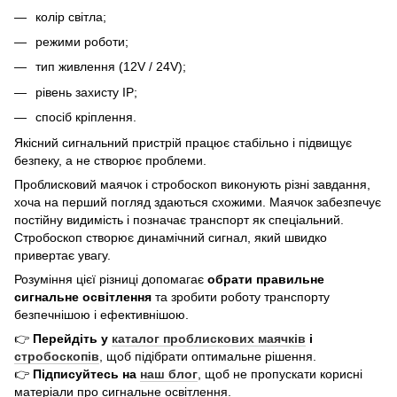
колір світла;
режими роботи;
тип живлення (12V / 24V);
рівень захисту IP;
спосіб кріплення.
Якісний сигнальний пристрій працює стабільно і підвищує
безпеку, а не створює проблеми.
Проблисковий маячок і стробоскоп виконують різні завдання,
хоча на перший погляд здаються схожими. Маячок забезпечує
постійну видимість і позначає транспорт як спеціальний.
Стробоскоп створює динамічний сигнал, який швидко
привертає увагу.
Розуміння цієї різниці допомагає
обрати правильне
сигнальне освітлення
та зробити роботу транспорту
безпечнішою і ефективнішою.
👉
Перейдіть у
каталог проблискових маячків
і
стробоскопів
, щоб підібрати оптимальне рішення.
👉
Підписуйтесь на
наш блог
, щоб не пропускати корисні
матеріали про сигнальне освітлення.