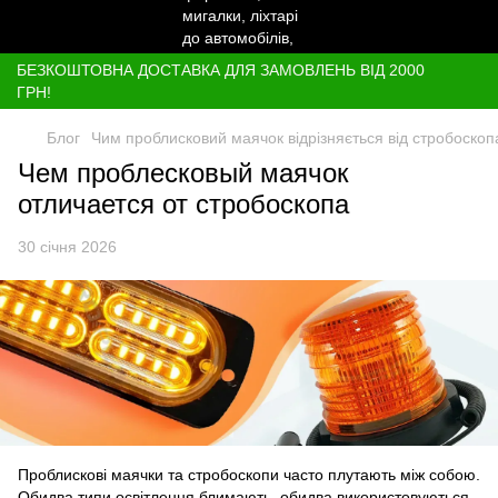
БЕЗКОШТОВНА ДОСТАВКА ДЛЯ ЗАМОВЛЕНЬ ВІД 2000
ГРН!
Блог
Чим проблисковий маячок відрізняється від стробоскоп
Чем проблесковый маячок
отличается от стробоскопа
30 січня 2026
Проблискові маячки та стробоскопи часто плутають між собою.
Обидва типи освітлення блимають, обидва використовуються