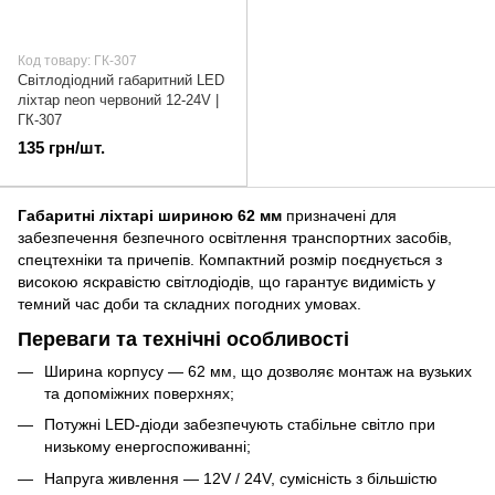
Код товару: ГК-307
Світлодіодний габаритний LED
ліхтар neon червоний 12-24V |
ГК-307
135 грн/шт.
Габаритні ліхтарі шириною 62 мм
призначені для
забезпечення безпечного освітлення транспортних засобів,
спецтехніки та причепів. Компактний розмір поєднується з
високою яскравістю світлодіодів, що гарантує видимість у
темний час доби та складних погодних умовах.
Переваги та технічні особливості
Ширина корпусу — 62 мм, що дозволяє монтаж на вузьких
та допоміжних поверхнях;
Потужні LED-діоди забезпечують стабільне світло при
низькому енергоспоживанні;
Напруга живлення — 12V / 24V, сумісність з більшістю