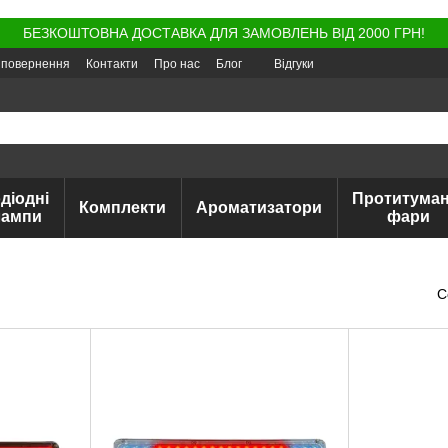
БЕЗКОШТОВНА ДОСТАВКА ДЛЯ ЗАМОВЛЕНЬ ВІД 2000 ГРН!
а повернення
Контакти
Про нас
Блог
Відгуки
діодні
Протитуман
Комплекти
Ароматизатори
лампи
фари
С