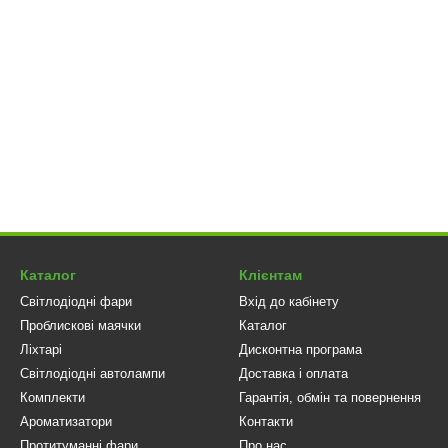
Каталог
Клієнтам
Світлодіодні фари
Вхід до кабінету
Проблискові маячки
Каталог
Ліхтарі
Дисконтна програма
Світлодіодні автолампи
Доставка і оплата
Комплекти
Гарантія, обмін та повернення
Ароматизатори
Контакти
Протитуманні фари
Про нас