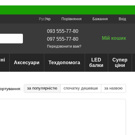
Порівняння
Рус
Укр
Бажання
Вхід
093 555-77-80
Мій кошик
097 555-77-80
Передзвонити вам?
ні
LED
Супер
Аксесуари
Техдопомога
балки
ціни
за популярністю
спочатку дешевше
за назвою
ортування: