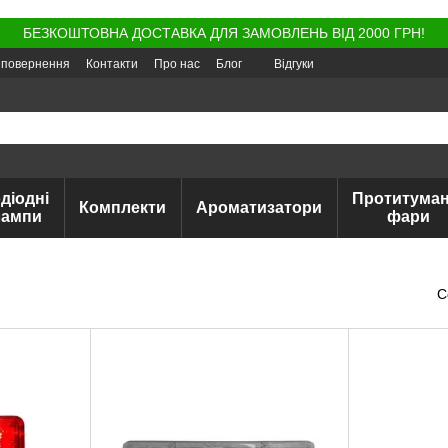
БЕЗКОШТОВНА ДОСТАВКА ДЛЯ ЗАМОВЛЕНЬ ВІД 2000 ГРН!
а повернення
Контакти
Про нас
Блог
Відгуки
діодні
Протитуман
Комплекти
Ароматизатори
лампи
фари
С