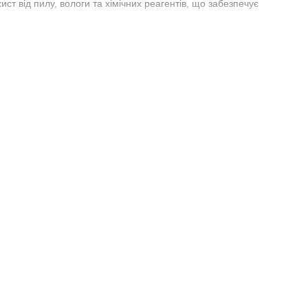
ст від пилу, вологи та хімічних реагентів, що забезпечує
вічності. Вони забезпечують безпеку руху, мають високу
ля професійного використання в транспорті та спецтехніці.