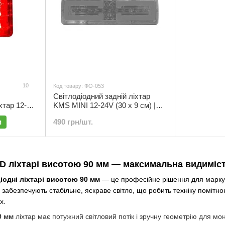
10
Код товару: ФО-053
Світлодіодний задній ліхтар
хтар 12-
KMS MINI 12-24V (30 х 9 см) |
031
ФО-053
и
490 грн/шт.
ED ліхтарі висотою 90 мм — максимальна видимість
діодні ліхтарі висотою 90 мм
— це професійне рішення для маркува
 забезпечують стабільне, яскраве світло, що робить техніку помітною
х.
0 мм
ліхтар має потужний світловий потік і зручну геометрію для мо