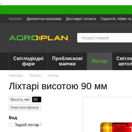
,
Перейти до основного контенту
Каталог
Дисконтна програма
Доставка і оплата
Гарантія, обмін т
Світлодіодні
Проблискові
Світло
Ліхтарі
фари
маячки
авто
Агроплан
Каталог
Ліхтарі
Ліхтарі висотою 90 мм
Висота, мм:
90
Очистити фільтр
Вид
Задній ліхтар
2