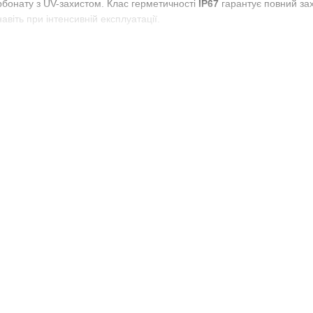
арбонату з UV-захистом. Клас герметичності
IP67
гарантує повний захи
авіть при інтенсивній експлуатації.
вітла — чітка видимість навіть при поганій погоді.
м
забезпечує оптимальне співвідношення розміру та потужності.
німальне енергоспоживання, максимальна ефективність.
IP67
— захист від пилу, вологи, вібрацій і реагентів.
ми
12V / 24V
.
а напівпричепи.
 техніка —
трактори
,
комбайни
, жатки.
та комунальна техніка.
хтарі висотою 90 мм
— це поєднання потужності, надійності й довго
стійкі до впливу навколишнього середовища. Це оптимальний вибір д