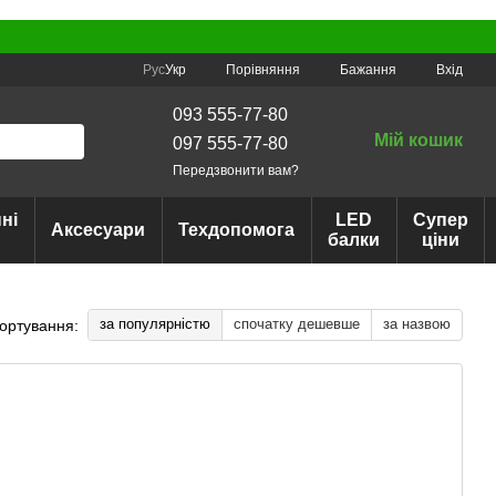
Порівняння
Рус
Укр
Бажання
Вхід
093 555-77-80
Мій кошик
097 555-77-80
Передзвонити вам?
ні
LED
Супер
Аксесуари
Техдопомога
балки
ціни
за популярністю
спочатку дешевше
за назвою
ортування: