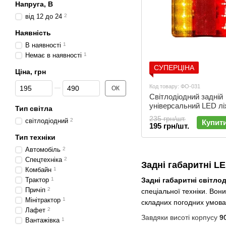
Напруга, В
від 12 до 24
2
Наявність
В наявності
1
Немає в наявності
1
СУПЕРЦІНА
Ціна, грн
Від Ціна, грн
До Ціна, грн
Код товару: ФО-031
ОК
Світлодіодний задній
універсальний LED лі
Тип світла
24V (12 х 9 см) | ФО-
235 грн/шт.
cвітлодіодний
2
Купит
195 грн/шт.
Тип техніки
Автомобіль
2
Спецтехніка
2
Задні габаритні L
Комбайн
1
Трактор
1
Задні габаритні світло
Причіп
2
спеціальної техніки. Вони
Мінітрактор
1
складних погодних умова
Лафет
2
Завдяки висоті корпусу
9
Вантажівка
1