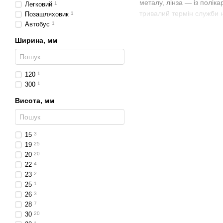
металу, лінза — із полік
Легковий
1
тривалий термін служби н
Позашляховик
1
Автобус
1
Переваги
Ширина, мм
Висока інтенсивність с
Висота корпусу
90 м
120
1
LED-технологія — мі
300
1
Герметичний корпус
Висота, мм
Сумісність з система
Застосування
15
3
Вантажні автомобілі
т
19
25
Сільськогосподарська
20
20
22
4
Будівельна, дорожня 
23
2
Задні габаритні LED лі
25
1
світлову ефективність і 
26
3
28
7
30
20