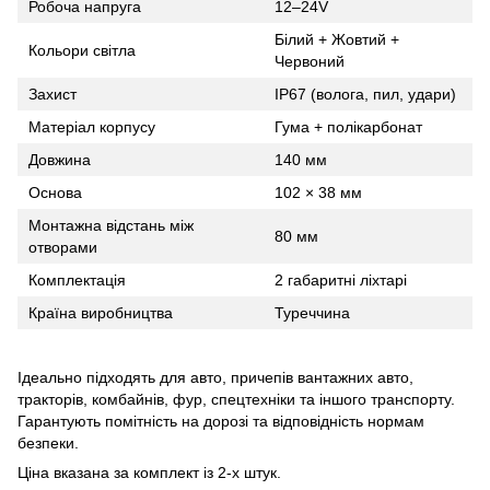
Робоча напруга
12–24V
Білий + Жовтий +
Кольори світла
Червоний
Захист
IP67 (волога, пил, удари)
Матеріал корпусу
Гума + полікарбонат
Довжина
140 мм
Основа
102 × 38 мм
Монтажна відстань між
80 мм
отворами
Комплектація
2 габаритні ліхтарі
Країна виробництва
Туреччина
Ідеально підходять для авто, причепів вантажних авто,
тракторів, комбайнів, фур, спецтехніки та іншого транспорту.
Гарантують помітність на дорозі та відповідність нормам
безпеки.
Ціна вказана за комплект із 2-х штук.