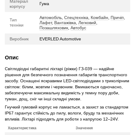
Матеріал
Гума
корпусу
Автомобіль
,
Спецтехніка
,
Комбайн
,
Причіп
,
Тип
Лафет
,
Вантажівка
,
Легковий
,
техніки
Позашляховик
,
Автобус
Виробник
EVERLED Automotive
Опис
Світлодіодні габаритні ліхтарі (ріжки) ГЗ-039 — надійне
рішення для безпечного позначення габаритів транспортного
засобу. Оснащені яскравими LED-світлодіодами з триколірним
світлом: білим, жовтим і червоним. Вмикаються одночасно,
забезпечуючи максимальну видимість у темну пору доби,
туман, дощ, сніг чи інші складні умови.
Гнучкий гумовий корпус не ламається, а захист за стандартом
IP67 гарантує стійкість до пилу, вологи, бруду та механічних
впливів. Ліхтарі підходять для роботи з напругою 12–24V.
Характеристика
Значення