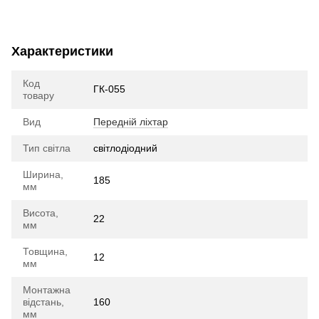
Характеристики
Код
ГК-055
товару
Вид
Передній ліхтар
Тип світла
cвітлодіодний
Ширина,
185
мм
Висота,
22
мм
Товщина,
12
мм
Монтажна
відстань,
160
мм