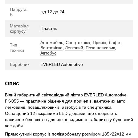
Напруга,
від 12 до 24
В
Матеріал
Пластик
корпусу
Автомобіль
,
Спецтехніка
,
Причіп
,
Лафет
,
Тип
Вантажівка
,
Легковий
,
Позашляховик
,
техніки
Автобус
Виробник
EVERLED Automotive
Опис
Білий габаритний світлодіодний ліхтар EVERLED Automotive
ГК-055 — практичне рішення для причепів, вантажних авто,
легковиків, позашляховиків, автобусів та спецтехніки.
Оснащений 12 яскравими LED-діодами, що створюють
насичене біле світло для чіткої видимості габаритів у будь-який
час доби.
Прямокутний корпус із полікарбонату розміром 185×22×12 мм