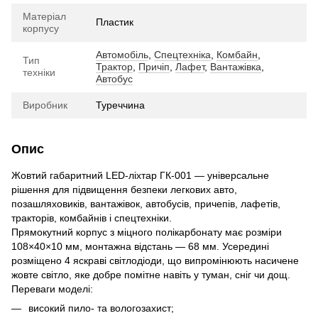
Матеріал
Пластик
корпусу
Автомобіль
,
Спецтехніка
,
Комбайн
,
Тип
Трактор
,
Причіп
,
Лафет
,
Вантажівка
,
техніки
Автобус
Виробник
Туреччина
Опис
Жовтий габаритний LED-ліхтар ГК-001 — універсальне
рішення для підвищення безпеки легкових авто,
позашляховиків, вантажівок, автобусів, причепів, лафетів,
тракторів, комбайнів і спецтехніки.
Прямокутний корпус з міцного полікарбонату має розміри
108×40×10 мм, монтажна відстань — 68 мм. Усередині
розміщено 4 яскраві світлодіоди, що випромінюють насичене
жовте світло, яке добре помітне навіть у туман, сніг чи дощ.
Переваги моделі:
високий пило- та вологозахист;