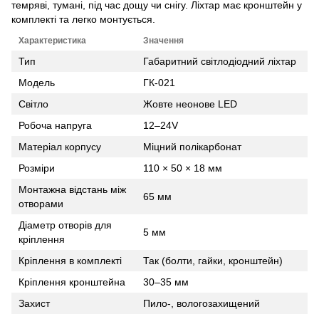
темряві, тумані, під час дощу чи снігу. Ліхтар має кронштейн у
комплекті та легко монтується.
Характеристика
Значення
Тип
Габаритний світлодіодний ліхтар
Модель
ГК-021
Світло
Жовте неонове LED
Робоча напруга
12–24V
Матеріал корпусу
Міцний полікарбонат
Розміри
110 × 50 × 18 мм
Монтажна відстань між
65 мм
отворами
Діаметр отворів для
5 мм
кріплення
Кріплення в комплекті
Так (болти, гайки, кронштейн)
Кріплення кронштейна
30–35 мм
Захист
Пило-, вологозахищений