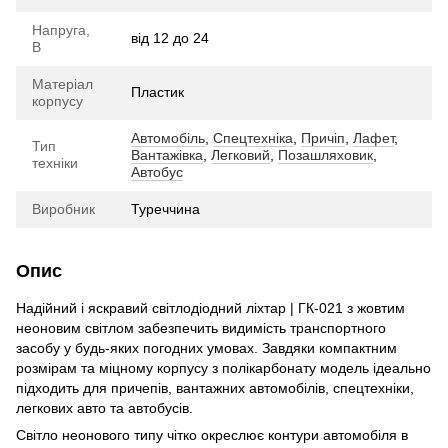
Напруга,
від 12 до 24
В
Матеріал
Пластик
корпусу
Автомобіль
,
Спецтехніка
,
Причіп
,
Лафет
,
Тип
Вантажівка
,
Легковий
,
Позашляховик
,
техніки
Автобус
Виробник
Туреччина
Опис
Надійний і яскравий світлодіодний ліхтар | ГК-021 з жовтим
неоновим світлом забезпечить видимість транспортного
засобу у будь-яких погодних умовах. Завдяки компактним
розмірам та міцному корпусу з полікарбонату модель ідеально
підходить для причепів, вантажних автомобілів, спецтехніки,
легкових авто та автобусів.
Світло неонового типу чітко окреслює контури автомобіля в