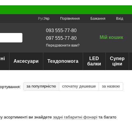
Порівняння
Рус
Укр
Бажання
Вхід
093 555-77-80
Мій кошик
097 555-77-80
Передзвонити вам?
ні
LED
Супер
Аксесуари
Техдопомога
балки
ціни
за популярністю
спочатку дешевше
за назвою
ортування:
му асортименті ви знайдете
задні габаритні фонарі
та багато