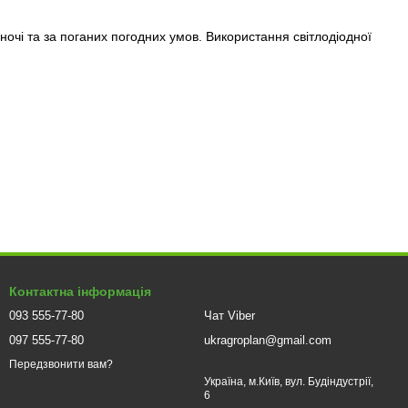
ночі та за поганих погодних умов. Використання світлодіодної
ащеній світловіддачі. Ці вогні ідеально підходять для всіх,
традиційними лампами.
и звичайних ламп.
езпеці водіння.
 видимість автомобіля з передньої сторони, попереджаючи про
Контактна інформація
093 555-77-80
Чат Viber
ву.
097 555-77-80
ukragroplan@gmail.com
тривалості роботи.
Передзвонити вам?
Україна, м.Київ, вул. Будіндустрії,
у вигляду вашого автомобіля.
6