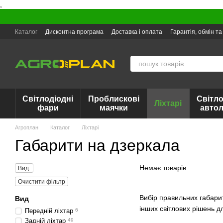
,
Перейти до основного контенту
Каталог
Дисконтна програма
Доставка і оплата
Гарантія, обмін т
Світлодіодні
Проблискові
Світло
Ліхтарі
фари
маячки
авто
Агроплан
Каталог
Ліхтарі
Габарити на дзеркала
Немає товарів
Вид:
Очистити фільтр
Вибір правильних габари
Вид
інших світлових рішень д
Передній ліхтар
6
Задній ліхтар
49