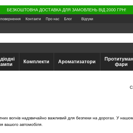
БЕЗКОШТОВНА ДОСТАВКА ДЛЯ ЗАМОВЛЕНЬ ВІД 2000 ГРН!
а повернення
Контакти
Про нас
Блог
Відгуки
діодні
Протитуман
Комплекти
Ароматизатори
лампи
фари
С
тних вогнів надзвичайно важливий для безпеки на дорогах. У нашо
ля вашого автомобіля.