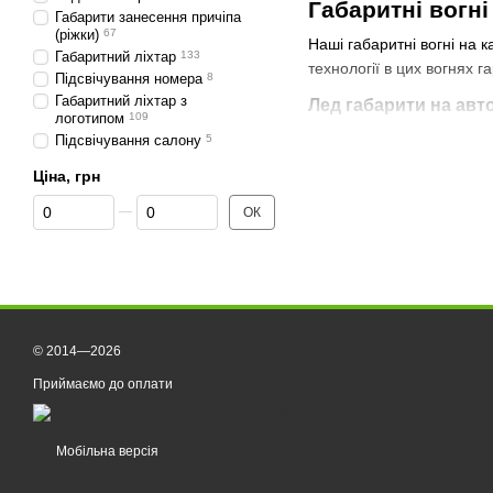
Габаритні вогні
Габарити занесення причіпа
(ріжки)
67
Наші габаритні вогні на 
Габаритний ліхтар
133
технології в цих вогнях 
Підсвічування номера
8
Габаритний ліхтар з
Лед габарити на авт
логотипом
109
Лед габарити на авто ста
Підсвічування салону
5
хто прагне покращити вид
Ціна, грн
Енергоефективність: 
Від Ціна, грн
До Ціна, грн
ОК
Довговічність: Термі
Покращена видимість:
На наші передні габаритн
його присутність на дороз
© 2014—2026
Вибір габаритн
Приймаємо до оплати
Переконайтеся, що об
Подумайте про вибір с
Мобільна версія
Розгляньте різні стил