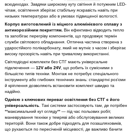
всюдиходах. Завдяки широкому куту світіння й потужним LED-
чіпам, освітлення зберігає стабільну яскравість навіть при
низьких температурах або в умовах підвищеної вологості.
Корпус виготовлений із міцного алюмінієвого сплаву з
антикорозійним покриттям.
Він ефективно відводить тепло
та запобігає перегріву компонентів, що продовжує термін
служби світлового обладнання. Оптична частина створена з
ударостійкого полікарбонату, який не мутніє з часом і зберігає
високу прозорість навіть при тривалому використанні.
Світлодіодні комплекти без СТГ мають універсальне
підключення —
12V або 24V
, що робить їх сумісними з
більшістю типів техніки. Монтаж не потребує спеціального
інструменту або глибоких технічних знань: стандартні роз’єми
й кріплення дозволяють встановити комплект швидко та
надійно.
Однією з ключових переваг освітлення без СТГ є його
універсальність
. Такі системи застосовують там, де потрібен
**максимальний кут огляду** — під час польових робіт,
маневрування техніки у темряві або обслуговування великих
територій. Вони також добре підходять для позашляховиків,
що рухаються по пересіченій місцевості, де важливо бачити