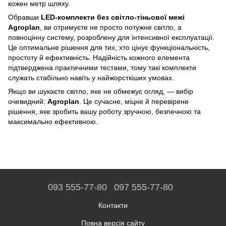
кожен метр шляху.
Обравши
LED-комплекти без світло-тіньової межі
Agroplan
, ви отримуєте не просто потужне світло, а
повноцінну систему, розроблену для інтенсивної експлуатації.
Це оптимальне рішення для тих, хто цінує функціональність,
простоту й ефективність. Надійність кожного елемента
підтверджена практичними тестами, тому такі комплекти
служать стабільно навіть у найжорсткіших умовах.
Якщо ви шукаєте світло, яке не обмежує огляд, — вибір
очевидний:
Agroplan
. Це сучасне, міцне й перевірене
рішення, яке зробить вашу роботу зручною, безпечною та
максимально ефективною.
093 555-77-80
097 555-77-80
Контакти
Повна версія сайту