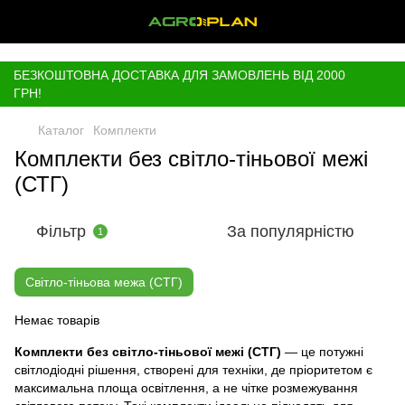
,
БЕЗКОШТОВНА ДОСТАВКА ДЛЯ ЗАМОВЛЕНЬ ВІД 2000
ГРН!
Каталог
Комплекти
Комплекти без світло-тіньової межі
(СТГ)
Фільтр
За популярністю
1
Світло-тіньова межа (СТГ)
Немає товарів
Комплекти без світло-тіньової межі (СТГ)
— це потужні
світлодіодні рішення, створені для техніки, де пріоритетом є
максимальна площа освітлення, а не чітке розмежування