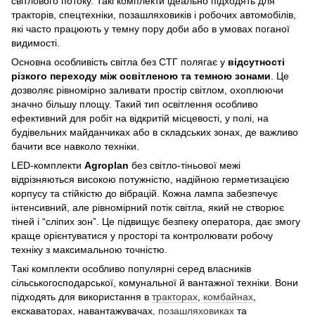
світлового потоку. Такі комплекти ідеально підходять для
тракторів, спецтехніки, позашляховиків і робочих автомобілів,
які часто працюють у темну пору доби або в умовах поганої
видимості.
Основна особливість світла без СТГ полягає у
відсутності
різкого переходу між освітленою та темною зонами
. Це
дозволяє рівномірно заливати простір світлом, охоплюючи
значно більшу площу. Такий тип освітлення особливо
ефективний для робіт на відкритій місцевості, у полі, на
будівельних майданчиках або в складських зонах, де важливо
бачити все навколо техніки.
LED-комплекти
Agroplan
без світло-тіньової межі
відрізняються високою потужністю, надійною герметизацією
корпусу та стійкістю до вібрацій. Кожна лампа забезпечує
інтенсивний, але рівномірний потік світла, який не створює
тіней і “сліпих зон”. Це підвищує безпеку оператора, дає змогу
краще орієнтуватися у просторі та контролювати робочу
техніку з максимальною точністю.
Такі комплекти особливо популярні серед власників
сільськогосподарської, комунальної й вантажної техніки. Вони
підходять для використання в
тракторах
,
комбайнах
,
екскаваторах, навантажувачах,
позашляховиках
та