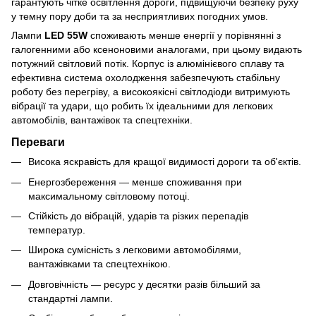
гарантують чітке освітлення дороги, підвищуючи безпеку руху
у темну пору доби та за несприятливих погодних умов.
Лампи
LED 55W
споживають менше енергії у порівнянні з
галогенними або ксеноновими аналогами, при цьому видають
потужний світловий потік. Корпус із алюмінієвого сплаву та
ефективна система охолодження забезпечують стабільну
роботу без перегріву, а високоякісні світлодіоди витримують
вібрації та удари, що робить їх ідеальними для легкових
автомобілів, вантажівок та спецтехніки.
Переваги
Висока яскравість для кращої видимості дороги та об'єктів.
Енергозбереження — менше споживання при
максимальному світловому потоці.
Стійкість до вібрацій, ударів та різких перепадів
температур.
Широка сумісність з легковими автомобілями,
вантажівками та спецтехнікою.
Довговічність — ресурс у десятки разів більший за
стандартні лампи.