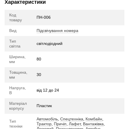
Характеристики
Код
ПН-006
товару
Вид
Підсвічування номера
Тип
cвітлодіодний
світла
Ширина,
80
мм
Товщина,
30
мм
Напруга,
від 12 до 24
В
Матеріал
Пластик
корпусу
Автомобіль
,
Спецтехніка
,
Комбайн
,
Тип
Трактор
,
Причіп
,
Лафет
,
Вантажівка
,
техніки
Легковий
,
Позашляховик
,
Автобус