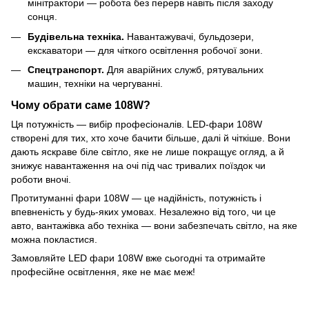
мінітрактори — робота без перерв навіть після заходу
сонця.
Будівельна техніка.
Навантажувачі, бульдозери,
екскаватори — для чіткого освітлення робочої зони.
Спецтранспорт.
Для аварійних служб, рятувальних
машин, техніки на чергуванні.
Чому обрати саме 108W?
Ця потужність — вибір професіоналів. LED-фари 108W
створені для тих, хто хоче бачити більше, далі й чіткіше. Вони
дають яскраве біле світло, яке не лише покращує огляд, а й
знижує навантаження на очі під час тривалих поїздок чи
роботи вночі.
Протитуманні фари 108W — це надійність, потужність і
впевненість у будь-яких умовах. Незалежно від того, чи це
авто, вантажівка або техніка — вони забезпечать світло, на яке
можна покластися.
Замовляйте LED фари 108W вже сьогодні та отримайте
професійне освітлення, яке не має меж!