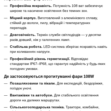
Професійна яскравість.
Потужність 108 ват забезпечує
широке та насичене освітлення без темних зон.
Міцний корпус.
Виготовлений з алюмінієвого сплаву,
стійкий до вологи, пилу, вібрацій і температурних
перепадів.
Довговічність.
Термін служби світлодіодів — у десятки
разів довший, ніж у галогенних ламп.
Стабільна робота.
LED-система зберігає яскравість навіть
при коливаннях напруги.
Професійний рівень герметизації.
Відповідає
стандартам IP67–IP68, що гарантує надійність у будь-яких
погодних умовах.
Де застосовуються протитуманні фари 108W
Позашляховики та пікапи.
Для експедицій, бездоріжжя,
поїздок уночі.
Вантажівки та автобуси.
Для стабільного освітлення
дороги на далеких маршрутах.
Сільськогосподарська техніка.
Трактори, комбайни,