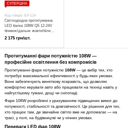
СУПЕРЦІНА
Код товару: БЛ-124
Cвітлодіодна протитуманна
LED балка 108W Q5 12-24V
ближнє/дальнє жовте/біле
світло | БЛ-124
2 175 грн/шт.
Протитуманні фари потужністю 108W —
професійне освітлення без компромісів
Протитуманні фари потужністю
108W
— це вибір тих, хто
потребує максимальної ефективності у будь-яких умовах.
Вони забезпечують виняткову яскравість, що дозволяє
комфортно керувати авто або працювати на техніці навіть у
найгустішому тумані, дощі чи снігопаді.
Фари 108W розроблені з урахуванням підвищених вимог до
потужності, стабільності та довговічності. Це рішення для тих,
хто працює там, де звичайне світло вже не допомагає — на
трасі, у полі, на будівництві чи у нічних умовах.
Переваги LED фар 108W