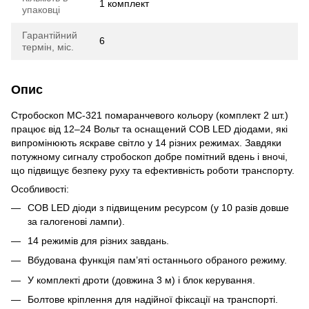
1 комплект
упаковці
Гарантійний
6
термін, міс.
Опис
Стробоскоп МС-321 помаранчевого кольору (комплект 2 шт.)
працює від 12–24 Вольт та оснащений COB LED діодами, які
випромінюють яскраве світло у 14 різних режимах. Завдяки
потужному сигналу стробоскоп добре помітний вдень і вночі,
що підвищує безпеку руху та ефективність роботи транспорту.
Особливості:
COB LED діоди з підвищеним ресурсом (у 10 разів довше
за галогенові лампи).
14 режимів для різних завдань.
Вбудована функція пам’яті останнього обраного режиму.
У комплекті дроти (довжина 3 м) і блок керування.
Болтове кріплення для надійної фіксації на транспорті.