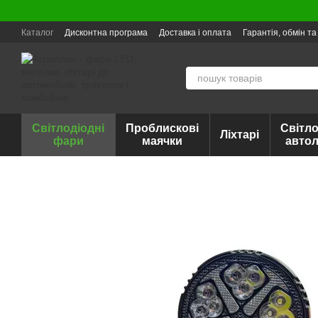
Перейти до основного контенту
Каталог
Дисконтна програма
Доставка і оплата
Гарантія, обмін т
Світлодіодні
Проблискові
Світло
Ліхтарі
фари
маячки
авто