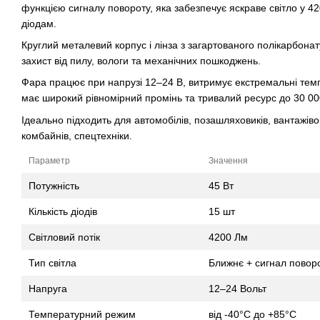
функцією сигналу повороту, яка забезпечує яскраве світло у 4
діодам.
Круглий металевий корпус і лінза з загартованого полікарбона
захист від пилу, вологи та механічних пошкоджень.
Фара працює при напрузі 12–24 В, витримує екстремальні темп
має широкий рівномірний промінь та тривалий ресурс до 30 00
Ідеально підходить для автомобілів, позашляховиків, вантажівок
комбайнів, спецтехніки.
Параметр
Значення
Потужність
45 Вт
Кількість діодів
15 шт
Світловий потік
4200 Лм
Тип світла
Ближнє + сигнал повор
Напруга
12–24 Вольт
Температурний режим
від -40°C до +85°C