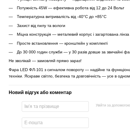
Потужність 45W — ефективна робота від 12 до 24 Вольт
Температурна витривалість від -40°C до +85°C
Захист від пилу та вологи
Міцна конструкція — металевий корпус і загартована лінза
Просте встановлення — кронштейн у комплекті
До 30 000 годин служби — у 30 разів довше за звичайні ф
Не зволікай — замовляй прямо зараз!
Фара LED ФЛ-101 з сигналом повороту — надійне та функціона
техніки. Яскраве світло, безпека та довговічність — усе в одном
Новий відгук або коментар
Увійти за допомогою