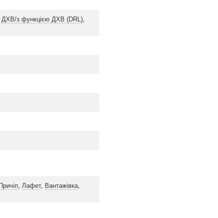
,
ДХВ/з функцією ДХВ (DRL)
,
Причіп
,
Лафет
,
Вантажівка
,