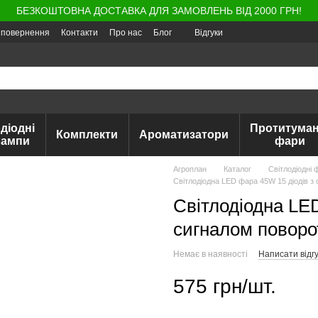
БЕЗКОШТОВНА ДОСТАВКА ДЛЯ ЗАМОВЛЕНЬ ВІД 2000 ГРН!
а повернення
Контакти
Про нас
Блог
Відгуки
діодні
Протитуман
Комплекти
Ароматизатори
лампи
фари
Агроплан
Каталог
Світлодіодні 
Світлодіодна LED фара 45W 15 діодів з 
Світлодіодна LE
сигналом поворот
Немає в наявності
Написати відгу
575 грн/шт.