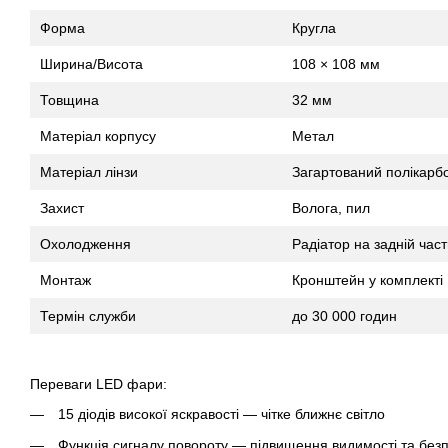
Форма
Кругла
Ширина/Висота
108 × 108 мм
Товщина
32 мм
Матеріал корпусу
Метал
Матеріал лінзи
Загартований полікарб
Захист
Волога, пил
Охолодження
Радіатор на задній част
Монтаж
Кронштейн у комплекті
Термін служби
до 30 000 годин
Переваги LED фари:
15 діодів високої яскравості — чітке ближнє світло
Функція сигналу повороту — підвищення видимості та без