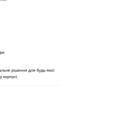
ари
льне рішення для будь-якої
у корпусі.