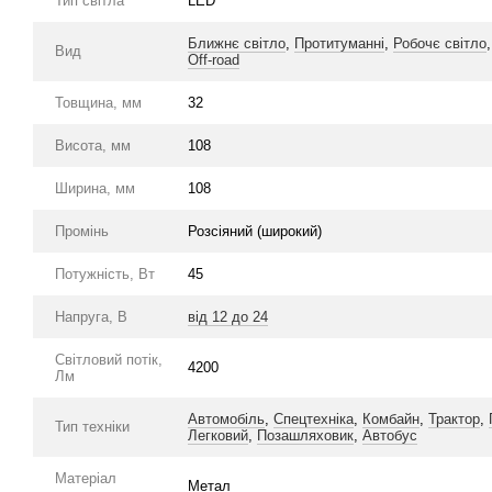
Тип світла
LED
Ближнє світло
,
Протитуманні
,
Робочє світло
Вид
Off-road
Товщина, мм
32
Висота, мм
108
Ширина, мм
108
Промінь
Розсіяний (широкий)
Потужність, Вт
45
Напруга, В
від 12 до 24
Світловий потік,
4200
Лм
Автомобіль
,
Спецтехніка
,
Комбайн
,
Трактор
,
Тип техніки
Легковий
,
Позашляховик
,
Автобус
Матеріал
Метал