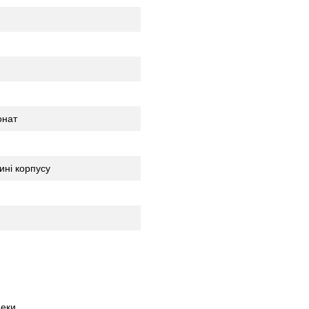
онат
ині корпусу
пеки