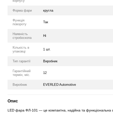
корпусу
Форма фари
кругла
Функція
Так
повороту
Наявність
Ні
стробоскопа
Кількість в
1 шт.
упаковці
Тип гарантії
Виробник
Гарантійний
12
термін, міс.
Виробник
EVERLED Automotive
Опис
LED фара ФЛ-101 — це компактна, надійна та функціональна ф