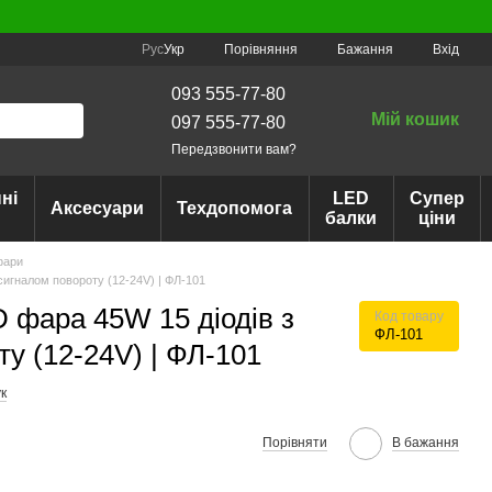
Порівняння
Рус
Укр
Бажання
Вхід
093 555-77-80
Мій кошик
097 555-77-80
Передзвонити вам?
ні
LED
Супер
Аксесуари
Техдопомога
балки
ціни
фари
сигналом повороту (12-24V) | ФЛ-101
D фара 45W 15 діодів з
Код товару
ФЛ-101
у (12-24V) | ФЛ-101
к
Порівняти
В бажання