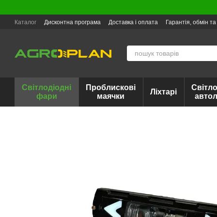
Перейти до основного контенту
Каталог
Дисконтна програма
Доставка і оплата
Гарантія, обмін т
Світлодіодні
Проблискові
Світло
Ліхтарі
фари
маячки
авто