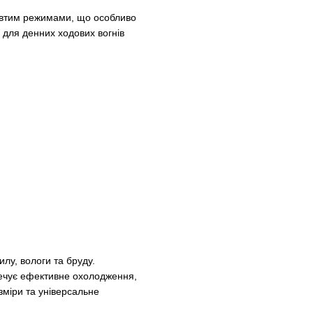
жовтим режимами, що особливо
 для денних ходових вогнів
лу, вологи та бруду.
печує ефективне охолодження,
зміри та універсальне