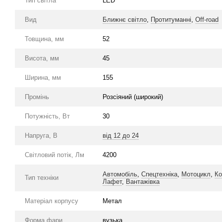
Тип світла
LED
Вид
Ближнє світло
,
Протитуманні
,
Off-road
Товщина, мм
52
Висота, мм
45
Ширина, мм
155
Промінь
Розсіяний (широкий)
Потужність, Вт
30
Напруга, В
від 12 до 24
Світловий потік, Лм
4200
Автомобіль
,
Спецтехніка
,
Мотоцикл
,
Ко
Тип техніки
Лафет
,
Вантажівка
Матеріал корпусу
Метал
Форма фари
вузька