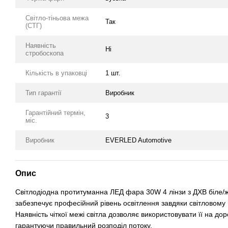
Світло-тіньова межа
Так
(СТГ)
Наявність
Ні
стробоскопа
Кількість в упаковці
1 шт.
Тип гарантії
Виробник
Гарантійний термін,
3
міс.
Виробник
EVERLED Automotive
Опис
Світлодіодна протитуманна ЛЕД фара 30W 4 лінзи з ДХВ біле/ж
забезпечує професійний рівень освітлення завдяки світловому
Наявність чіткої межі світла дозволяє використовувати її на до
гарантуючи правильний розподіл потоку.