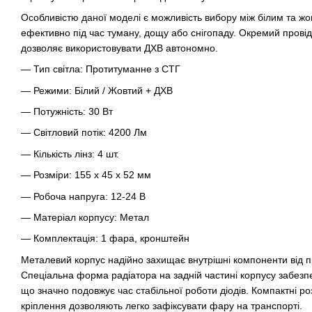
Особливістю даної моделі є можливість вибору між білим та 
ефективно під час туману, дощу або снігопаду. Окремий провід
дозволяє використовувати ДХВ автономно.
— Тип світла: Протитуманне з СТГ
— Режими: Білий / Жовтий + ДХВ
— Потужність: 30 Вт
— Світловий потік: 4200 Лм
— Кількість лінз: 4 шт.
— Розміри: 155 х 45 х 52 мм
— Робоча напруга: 12-24 В
— Матеріал корпусу: Метал
— Комплектація: 1 фара, кронштейн
Металевий корпус надійно захищає внутрішні компоненти від пи
Спеціальна форма радіатора на задній частині корпусу забез
що значно подовжує час стабільної роботи діодів. Компактні ро
кріплення дозволяють легко зафіксувати фару на транспорті.