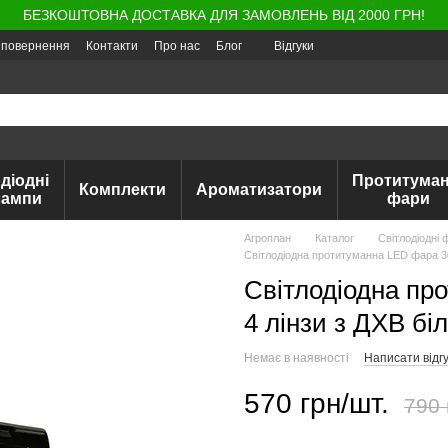
БЕЗКОШТОВНА ДОСТАВКА ДЛЯ ЗАМОВЛЕНЬ ВІД 2000 ГРН!
а повернення
Контакти
Про нас
Блог
Відгуки
діодні
Протитуман
Комплекти
Ароматизатори
лампи
фари
Агроплан
Каталог
Світлодіодні 
Світлодіодна протитуманна LED фара 30W
Світлодіодна пр
4 лінзи з ДХВ бі
Немає в наявності
Написати відгу
570 грн/шт.
790 