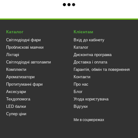
Каталог
Клієнтам
Світлодіодні фари
Вхід до кабінету
Проблискові маячки
Каталог
Ліхтарі
Дисконтна програма
Світлодіодні автолампи
Доставка і оплата
Комплекти
Гарантія, обмін та повернення
Ароматизатори
Контакти
Протитуманні фари
Про нас
Аксесуари
Блог
Техдопомога
Угода користувача
LED балки
Відгуки
Супер ціни
Ми в соцмережах