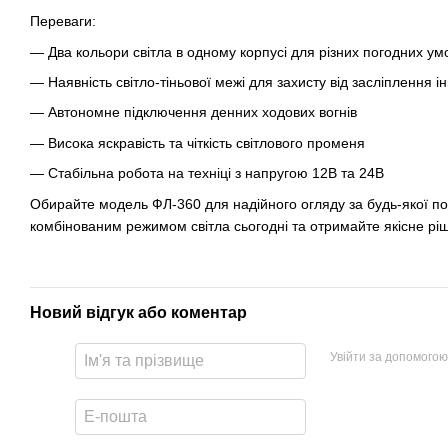
Переваги:
— Два кольори світла в одному корпусі для різних погодних ум
— Наявність світло-тіньової межі для захисту від засліплення ін
— Автономне підключення денних ходових вогнів
— Висока яскравість та чіткість світлового променя
— Стабільна робота на техніці з напругою 12В та 24В
Обирайте модель ФЛ-360 для надійного огляду за будь-якої п
комбінованим режимом світла сьогодні та отримайте якісне ріш
Новий відгук або коментар
Увійти за допомогою