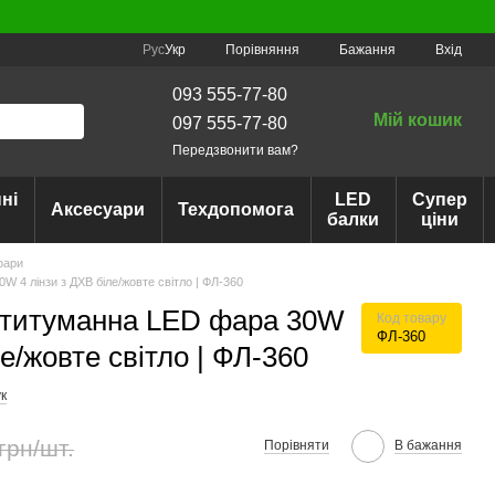
Порівняння
Рус
Укр
Бажання
Вхід
093 555-77-80
Мій кошик
097 555-77-80
Передзвонити вам?
ні
LED
Супер
Аксесуари
Техдопомога
балки
ціни
фари
 4 лінзи з ДХВ біле/жовте світло | ФЛ-360
отитуманна LED фара 30W
Код товару
ФЛ-360
ле/жовте світло | ФЛ-360
к
грн/шт.
Порівняти
В бажання