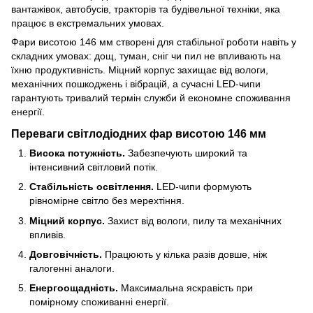
вантажівок, автобусів, тракторів та будівельної техніки, яка
працює в екстремальних умовах.
Фари висотою 146 мм створені для стабільної роботи навіть у
складних умовах: дощ, туман, сніг чи пил не впливають на
їхню продуктивність. Міцний корпус захищає від вологи,
механічних пошкоджень і вібрацій, а сучасні LED-чипи
гарантують тривалий термін служби й економне споживання
енергії.
Переваги світлодіодних фар висотою 146 мм
Висока потужність.
Забезпечують широкий та
інтенсивний світловий потік.
Стабільність освітлення.
LED-чипи формують
рівномірне світло без мерехтіння.
Міцний корпус.
Захист від вологи, пилу та механічних
впливів.
Довговічність.
Працюють у кілька разів довше, ніж
галогенні аналоги.
Енергоощадність.
Максимальна яскравість при
помірному споживанні енергії.