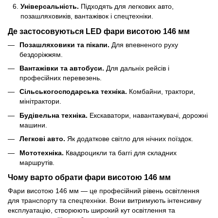
Універсальність.
Підходять для легкових авто,
позашляховиків, вантажівок і спецтехніки.
Де застосовуються LED фари висотою 146 мм
Позашляховики та пікапи.
Для впевненого руху
бездоріжжям.
Вантажівки та автобуси.
Для дальніх рейсів і
професійних перевезень.
Сільськогосподарська техніка.
Комбайни, трактори,
мінітрактори.
Будівельна техніка.
Екскаватори, навантажувачі, дорожні
машини.
Легкові авто.
Як додаткове світло для нічних поїздок.
Мототехніка.
Квадроцикли та баггі для складних
маршрутів.
Чому варто обрати фари висотою 146 мм
Фари висотою 146 мм — це професійний рівень освітлення
для транспорту та спецтехніки. Вони витримують інтенсивну
експлуатацію, створюють широкий кут освітлення та