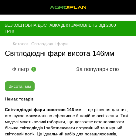
,
БЕЗКОШТОВНА ДОСТАВКА ДЛЯ ЗАМОВЛЕНЬ ВІД 2000
ГРН!
Каталог
Світлодіодні фари
Світлодіодні фари висота 146мм
Фільтр
За популярністю
1
Висота, мм
Немає товарів
Світлодіодні фари висотою 146 мм
— це рішення для тих,
хто шукає максимально ефективне й надійне освітлення. Такі
моделі мають великі габарити, що дозволяє встановлювати
більше світлодіодів і забезпечувати потужніший та ширший
світловий потік. Це ідеальний вибір для позашляховиків,