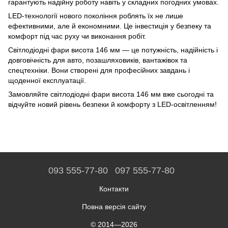
гарантують надійну роботу навіть у складних погодних умовах.
LED-технології нового покоління роблять їх не лише
ефективними, але й економними. Це інвестиція у безпеку та
комфорт під час руху чи виконання робіт.
Світлодіодні фари висота 146 мм — це потужність, надійність і
довговічність для авто, позашляховиків, вантажівок та
спецтехніки. Вони створені для професійних завдань і
щоденної експлуатації.
Замовляйте світлодіодні фари висота 146 мм вже сьогодні та
відчуйте новий рівень безпеки й комфорту з LED-освітленням!
093 555-77-80
097 555-77-80
Контакти
Повна версія сайту
© 2014—2026