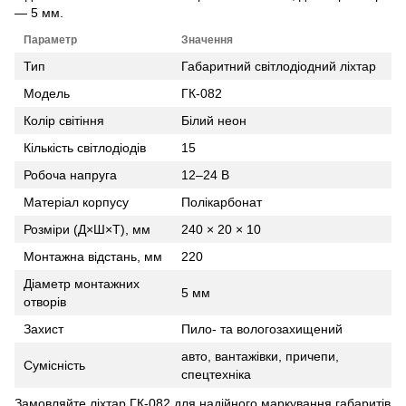
— 5 мм.
Параметр
Значення
Тип
Габаритний світлодіодний ліхтар
Модель
ГК-082
Колір світіння
Білий неон
Кількість світлодіодів
15
Робоча напруга
12–24 В
Матеріал корпусу
Полікарбонат
Розміри (Д×Ш×Т), мм
240 × 20 × 10
Монтажна відстань, мм
220
Діаметр монтажних
5 мм
отворів
Захист
Пило- та вологозахищений
авто, вантажівки, причепи,
Сумісність
спецтехніка
Замовляйте ліхтар ГК-082 для надійного маркування габаритів