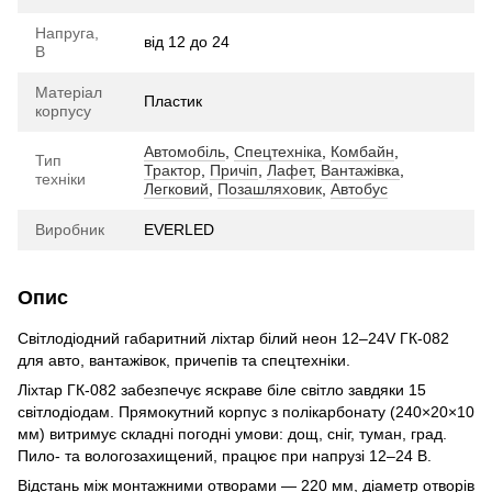
Напруга,
від 12 до 24
В
Матеріал
Пластик
корпусу
Автомобіль
,
Спецтехніка
,
Комбайн
,
Тип
Трактор
,
Причіп
,
Лафет
,
Вантажівка
,
техніки
Легковий
,
Позашляховик
,
Автобус
Виробник
EVERLED
Опис
Світлодіодний габаритний ліхтар білий неон 12–24V ГК-082
для авто, вантажівок, причепів та спецтехніки.
Ліхтар ГК-082 забезпечує яскраве біле світло завдяки 15
світлодіодам. Прямокутний корпус з полікарбонату (240×20×10
мм) витримує складні погодні умови: дощ, сніг, туман, град.
Пило- та вологозахищений, працює при напрузі 12–24 В.
Відстань між монтажними отворами — 220 мм, діаметр отворів