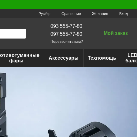
Сравнение
Рус
Укр
Желания
Вход
093 555-77-80
Мой заказ
097 555-77-80
Перезвонить вам?
отивотуманные
LE
Аксессуары
Техпомощь
фары
балк