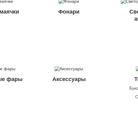
маячки
Фонари
Св
а
ые фары
Аксессуары
Т
Букс
С