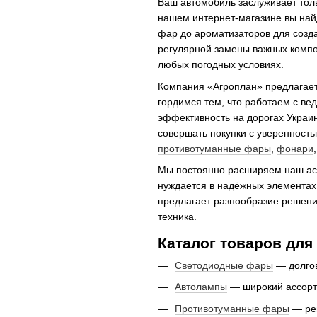
Ваш автомобиль заслуживает тол
нашем интернет-магазине вы най
фар до ароматизаторов для созда
регулярной замены важных компон
любых погодных условиях.
Компания «Агроплан» предлагает
гордимся тем, что работаем с ве
эффективность на дорогах Украин
совершать покупки с уверенностью
противотуманные фары
,
фонари
Мы постоянно расширяем наш асс
нуждается в надёжных элементах
предлагает разнообразие решений
техника.
Каталог товаров для
Светодиодные фары
— долгов
Автолампы
— широкий ассорт
Противотуманные фары
— реш