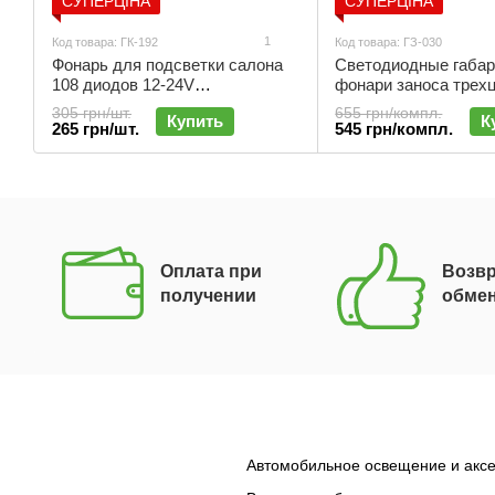
СУПЕРЦІНА
СУПЕРЦІНА
1
Код товара: ГК-192
Код товара: ГЗ-030
Фонарь для подсветки салона
Светодиодные габа
108 диодов 12-24V
фонари заноса трех
универсальный | ГК-192
диодов 12-24V 190мм
305 грн/шт.
655 грн/компл.
Купить
К
шт.) | ГЗ-030
265 грн/шт.
545 грн/компл.
Оплата при
Возвр
получении
обме
Автомобильное освещение и аксе