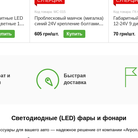
СУПЕРЦІНА
СУПЕРЦІ
Код товара: МС-015
Код товара: ГК
ритные LED
Проблесковый маячок (мигалка)
Габаритны
цветные 14
синий 24V крепление болтами |
12-24V 9 ди
 (цена за 2
МС-015
упить
605 грн/шт.
Купить
70 грн/шт.
ат и
Быстрая
н
доставка
Светодиодные (LED) фары и фонари
ссуары для вашего авто — надежное решение от компании «Агроп