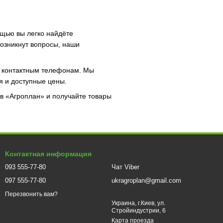
ощью вы легко найдёте
возникнут вопросы, наши
м контактным телефонам. Мы
я и доступные цены.
в «Агроплан» и получайте товары
Контактная информация
093 555-77-80
Чат Viber
097 555-77-80
ukragroplan@gmail.com
Перезвонить вам?
Украина, г.Киев, ул.
Стройиндустрии, 6
Карта проезда