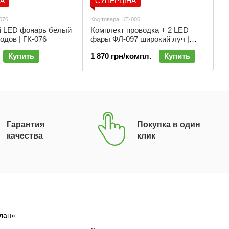
НА
СУПЕРЦІНА
-076
Код товара: КТ-006
Ко
й LED фонарь белый
Комплект проводка + 2 LED
С
одов | ГК-076
фары ФЛ-097 широкий луч |
L
КТ-006
б
Купить
1 870 грн/компл.
Купить
2 
бе
Гарантия
Покупка в один
качества
клик
лан»