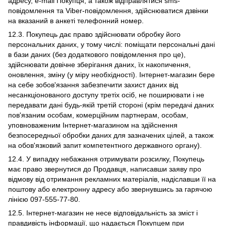
адресу, e-mail Покупця, а також відправлятися sms-
повідомлення та Viber-повідомлення, здійснюватися дзвінки
на вказаний в анкеті телефонний номер.
12.3. Покупець дає право здійснювати обробку його
персональних даних, у тому числі: поміщати персональні дані
в бази даних (без додаткового повідомлення про це),
здійснювати довічне зберігання даних, їх накопичення,
оновлення, зміну (у міру необхідності). Інтернет-магазин бере
на себе зобов'язання забезпечити захист даних від
несанкціонованого доступу третіх осіб, не поширювати і не
передавати дані будь-якій третій стороні (крім передачі даних
пов'язаним особам, комерційним партнерам, особам,
уповноваженим Інтернет-магазином на здійснення
безпосередньої обробки даних для зазначених цілей, а також
на обов'язковий запит компетентного державного органу).
12.4. У випадку небажання отримувати розсилку, Покупець
має право звернутися до Продавця, написавши заяву про
відмову від отримання рекламних матеріалів, надіславши її на
поштову або електронну адресу або звернувшись за гарячою
лінією 097-555-77-80.
12.5. Інтернет-магазин не несе відповідальність за зміст і
правдивість інформації, що надається Покупцем при