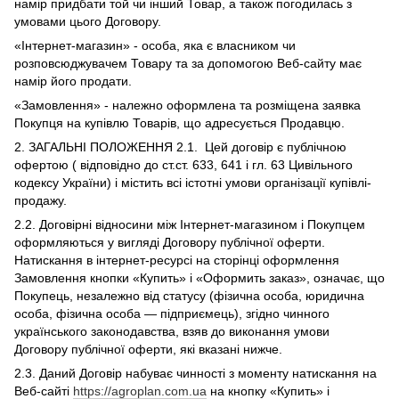
намір придбати той чи інший Товар, а також погодилась з
умовами цього Договору.
«Інтернет-магазин» - особа, яка є власником чи
розповсюджувачем Товару та за допомогою Веб-сайту має
намір його продати.
«Замовлення» - належно оформлена та розміщена заявка
Покупця на купівлю Товарів, що адресується Продавцю.
2. ЗАГАЛЬНІ ПОЛОЖЕННЯ 2.1. Цей договір є публічною
офертою ( відповідно до ст.ст. 633, 641 і гл. 63 Цивільного
кодексу України) і містить всі істотні умови організації купівлі-
продажу.
2.2. Договірні відносини між Інтернет-магазином і Покупцем
оформляються у вигляді Договору публічної оферти.
Натискання в інтернет-ресурсі на сторінці оформлення
Замовлення кнопки «Купить» і «Оформить заказ», означає, що
Покупець, незалежно від статусу (фізична особа, юридична
особа, фізична особа — підприємець), згідно чинного
українського законодавства, взяв до виконання умови
Договору публічної оферти, які вказані нижче.
2.3. Даний Договір набуває чинності з моменту натискання на
Веб-сайті
https://agroplan.com.ua
на кнопку «Купить» і