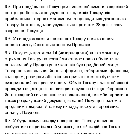
9.5. При пред’явленні Покупцем письмової вимоги в сервісний
центр про безоплатне усунення недоліків Товару, він
приймається Інтернет-магазином та проводиться діагностика
Товару. Істотні недоліки усуваються протягом 28 днів з часу
звернення Покупця.
9.6. У випадках заміни неякісного Товару оплата послуг
перевізника здійснюється коштом Продавця.
9.7. Покупець протягом 14 (чотирнадцяти) днів з моменту
отримання Товару належної якості має право обміняти на
аналогічний у Продавця, в якого він був придбаний, якщо
Товар не задовольнив його за формою, габаритами, фасоном,
кольором, розміром або з інших причин не може бути ним
використаний за призначенням. Обмін Товару належної якості
провадиться, якщо він не використовувався і якщо збережено
його товарний вигляд, споживчі властивості, пломби, ярлики, а
також розрахунковий документ, виданий Покупцеві разом з
проданим товаром. У такому випадку послуги перевізника
оплачує Покупець.
9.8. У будь-якому випадку повернення Товару повинно
відбуватися в оригінальній упаковці, в якій надійшов Товар.