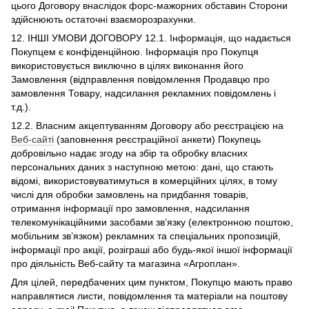
цього Договору внаслідок форс-мажорних обставин Сторони
здійснюють остаточні взаєморозрахунки.
12. ІНШІ УМОВИ ДОГОВОРУ 12.1. Інформація, що надається
Покупцем є конфіденційною. Інформація про Покупця
використовується виключно в цілях виконання його
Замовлення (відправлення повідомлення Продавцю про
замовлення Товару, надсилання рекламних повідомлень і
т.д.).
12.2. Власним акцептуванням Договору або реєстрацією на
Веб-сайті
(заповнення реєстраційної анкети) Покупець
добровільно надає згоду на збір та обробку власних
персональних даних з наступною метою: дані, що стають
відомі, використовуватимуться в комерційних цілях, в тому
числі для обробки замовлень на придбання товарів,
отримання інформації про замовлення, надсилання
телекомунікаційними засобами зв’язку (електронною поштою,
мобільним зв’язком) рекламних та спеціальних пропозицій,
інформації про акції, розіграші або будь-якої іншої інформації
про діяльність Веб-сайту та магазина «Агроплан».
Для цілей, передбачених цим пунктом, Покупцю мають право
направлятися листи, повідомлення та матеріали на поштову