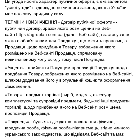
Ця угода носить характер публічної оферти, є еквівалентом
"усної угоди" і відповідно до чинного законодавства України
має належну юридичну силу.
ТЕРМІНИ І ВИЗНАЧЕННЯ «Договір публічної оферти» -
публічний договір, зразок якого розміщений на Веб-
сайті
https://agroplan.com.ua
(далі – Веб-сайт), і застосування
якого є обов’язковим для Продавця, що містить пропозицію
Продавця щодо придбання Товару, зображення якого
розміщено на Веб-сайті Продавця, спрямовану
невизначеному колу осіб, у тому числі Покупцям.
«Акцепт» - прийняття Покупцем пропозиції Продавця щодо
придбання Товару, зображення якого розміщено на Веб-сайті,
шляхом додавання його у віртуальний кошик та оформлення
Замовлення.
«Товар» - предмет торгівлі (виріб, модель, аксесуар,
комплектуючі та супровідні предмети, будь-які інші предмети
торгівлі), щодо придбання якого на Веб-сайті розміщена
пропозиція Продавця.
«Покупець» - будь-яка дієздатна, повнолітня фізична,
юридична особа, фізична особа-підприємець, згідно чинного
українського законодавства, що відвідала Веб-сайт та має