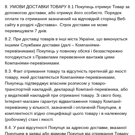
8. УМОВИ ДОСТАВКИ ТОВАРУ 8.1 Покупець отримує Товар за
допомогою доставки, або отримує його особисто. Порядок
оплати та отримання зазначений на відповідній сторінці Веб-
сайту в розділі «Доставка». Строк доставки не може
перевищувати 7 днів.
8.2. При доставці товарів в інші міста України, що виконується
іншими Службами доставки (далі – Компаніями-
перевізниками) Покупець у повному обсязі і беззастережно
погоджується з Правилами перевезення вантажів цими
Компаніями-перевізниками.
8.3. Факт отримання товару та відсутність претензій до якості
товару, який доставляється Компаніями-перевізниками,
Покупець підтверджує власним розписом у товаро-
транспортній накладній, декларації Компанії-перевізника, або
у видатковій накладній при отриманні товару. Зі свого боку,
Інтернет-магазин гарантує відвантаження товару Компанії-
перевізнику у кількості, зазначеній і оплаченій Покупцем, в
комплектності згідно специфікації цього товару і в належному
(робочому) стані і якості.
8.4. У разі відсутності Покупця за адресою доставки, вказаної
Покупцем в заявці або відмови Покупця від отримання Товару