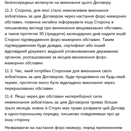
безпосередньо вплинули на виконання цього Договору.
11.2. Сторона, для якої стало неможливим виконання
зобов'язань за цим Договором через настання форс-мажорних
обставин, повинна негайно інформувати іншу Сторону в
письмовому вигляді про виникнення вищевказаних обставин,
а також протягом 30 (тридцяти) календарних днів надати іншій
Стороні підтвердження форс-мажорних обставин. Таким
підтвердженням буде довідка, сертифікат або інший
відповідний документ, виданий уповноваженим державним
органом, розташованим за місцем виникнення форс-
мажорних обставин.
11.3. Час, який потрібен Сторонам для виконання своїх
зобов'язань за цим Договором, буде продовжено на будь-який
термін, протягом якого було відкладено виконання через
перерахованих обставин.
11.4. Якщо через дію обставин непереборної сили
невиконання зобов’язань за цим Договором триває більше
трьох місяців, кожна із Сторін має право розірвати цей Договір
в односторонньому порядку, письмово повідомивши про це
іншу сторону.
Незважаючи на настання форс-мажору, перед припиненням