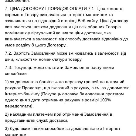
замовлення.
7. ЦІНА ДОГОВОРУ І ПОРЯДОК ОПЛАТИ 7.1. Ціна кожного
окремого Товару визначається Інтернет-магазином та
зазначається на відповідній сторінці Веб-сайту. Ціна Договору
визначається шляхом додавання цін всіх обраних Товарів
поміщених у віртуальний кошик та ціни доставки, яка
визначається в залежності від способу доставки відповідно до
умов розділу 8 цього Договору.
7.2. Вартість Замовлення може змінюватись в залежності від
ціни, кількості чи номенклатури товару.
7.3. Покупець може оплатити Замовлення наступними
способами:
1) за допомогою банківського переказу грошей на поточний
рахунок Продавця, що вказаний в рахунку, в т.ч. за допомогою
Інтернет-банкінгу (Покупець оплачує Замовлення протягом
одного дня з дати отримання рахунку в розмірі 100%
передоплати).
2) накладним платежем при отриманні Замовлення в
представництві служб доставки.
3) будь-яким іншим способом за домовленістю з Інтернет-
магазином.