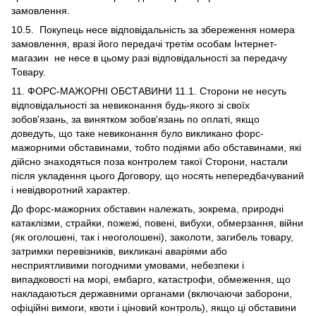
замовлення.
10.5. Покупець несе відповідальність за збереження номера
замовлення, вразі його передачі третім особам Інтернет-
магазин не несе в цьому разі відповідальності за передачу
Товару.
11. ФОРС-МАЖОРНІ ОБСТАВИНИ 11.1. Сторони не несуть
відповідальності за невиконання будь-якого зі своїх
зобов'язань, за винятком зобов'язань по оплаті, якщо
доведуть, що таке невиконання було викликано форс-
мажорними обставинами, тобто подіями або обставинами, які
дійсно знаходяться поза контролем такої Сторони, настали
після укладення цього Договору, що носять непередбачуваний
і невідворотний характер.
До форс-мажорних обставин належать, зокрема, природні
катаклізми, страйки, пожежі, повені, вибухи, обмерзання, війни
(як оголошені, так і неоголошені), заколоти, загибель товару,
затримки перевізників, викликані аваріями або
несприятливими погодними умовами, небезпеки і
випадковості на морі, ембарго, катастрофи, обмеження, що
накладаються державними органами (включаючи заборони,
офіційні вимоги, квоти і ціновий контроль), якщо ці обставини