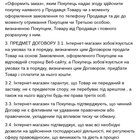
«Оформить заказ», яким Покупець надає згоду здійснити
покупку наявного у Продавця Товару чи з моменту
оформлення замовлення по телефону Продавця та діє до
моменту отримання Покупцем чи Третьою особою,
визначеною Покупцем, Товару від Продавця і повного
розрахунку з ним.
3. ПРЕДМЕТ ДОГОВОРУ 3.1. Інтернет-магазин зобов’язується
на умовах та в порядку, визначених цим Договором продати
Товар на основі Замовлення, оформленого Покупцем на
відповідній сторінці Веб-сайту, а Покупець зобов’язується на
умовах та в порядку, визначених цим Договором, придбати
Товар і сплатити за нього кошти.
3.2. Інтернет-магазин гарантує, що Товар не переданий в
заставу, не є предметом спору, не перебуває під арештом , а
також на нього відсутні будь-які права третіх осіб.
3.3. Інтернет-магазин та Покупець підтверджують, що чинний
Договір не є фіктивним чи удаваним правочином або
правочином, укладеним під впливом тиску чи обману.
3.4. Інтернет-магазин підтверджує, що має всі необхідні
дозволи на здійснення господарської діяльності, які регулюють
сферу правовідносин, що виникають та діють в процесі