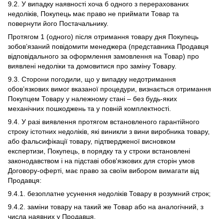
9.2. У випадку наявності хоча б одного з перерахованих
недоліків, Покупець має право не приймати Товар та
повернути його Постачальнику.
Протягом 1 (одного) після отримання товару дня Покупець
зобов’язаний повідомити менеджера (представника Продавця
відповідального за оформлення замовлення на Товар) про
виявлені недоліки та домовитися про заміну Товару.
9.3. Сторони погодили, що у випадку недотримання
обов’язкових вимог вказаної процедури, визнається отримання
Покупцем Товару у належному стані – без будь-яких
механічних пошкоджень та у повній комплектності.
9.4. У разі виявлення протягом встановленого гарантійного
строку істотних недоліків, які виникли з вини виробника товару,
або фальсифікації товару, підтвердженої висновком
експертизи, Покупець, в порядку та у строки встановлені
законодавством і на підставі обов'язкових для сторін умов
Договору-оферті, має право за своїм вибором вимагати від
Продавця:
9.4.1. безоплатне усунення недоліків Товару в розумний строк;
9.4.2. заміни товару на такий же Товар або на аналогічний, з
числа наявних у Продавця.