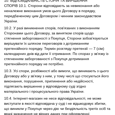
10. ВІДПОВІДАЛЬНІСТЬ СТОРІН ТА ВИРІШЕННЯ
СПОРІВ 10.1. Сторони відповідають за невиконання або
неналежне виконання умов цього Договору в порядку,
передбаченому цим Договором і чинним законодавством
України.
10.2. У разі виникнення спорів, пов'язаних з виконанням
Сторонами цього Договору, за винятком спорів щодо
стягнення заборгованості з Покупця, Сторони зобов'язуються
вирішувати їх шляхом переговорів з дотриманням
претензійного порядку. Термін розгляду претензії — 7 (сім)
календарних днів від дати її отримання. По спорах у зв'язку із
стягненням заборгованості з Покупця дотримання
претензійного порядку не потрібно.
10.3. Усі спори, розбіжності або вимоги, що виникають з цього
Договору або у зв'язку з ним, у тому числі що стосуються його
виконання, порушення, припинення або недійсності,
підлягають вирішенню у відповідному суді згідно
матеріального і процесуального права України.
10.4. Інтернет-магазин не несе відповідальності, не може
виступати в якості відповідача у суді і не відшкодовує збитки,
що виникли у Покупця через дію чи бездіяльність третіх осіб та
вразі зазначення не вірних даних при оформленні