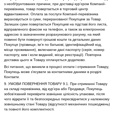
з необґрунтованих причини, при доставці кур’єром Компанії-
перевізника, товар повертається в торговий центр
відвантаження. Оплата за послуги Компанії-перевізника
вираховується із суми, перерахованої Покупцем за Товар.
Залишок суми повертається Покупцеві на підставі його листа,
відправленого факсом на телефон, а також за електронною
адресою із зазначенням розрахункового рахунку, на який
повинні бути повернуті грошові кошти та детальних даних
Покупця (прізвище, ім’я по батькові, ідентифікаційний код,
місце проживання), включаючи дані паспорту (серія, номер
паспорту, ким і коли виданий, місце реєстрації). Повторна
доставка цього ж Товару оплачується додатково.
Всі питання, що виникли в процесі оплати і отримання Товару,
Покупець може з'ясувати за контактними даними в розділі
Контакти.
9. УМОВИ ПОВЕРНЕННЯ ТОВАРУ 9.1. При отриманні Товару
на складі перевізника, від кур’єра або Продавця, Покупець
зобов’язаний перевірити зовнішню цілісність упаковки, після
чого відкрити її та безпосередньо пересвідчитися у належному
зовнішньому стані Товару (відсутності механічних пошкоджень)
та повноті його комплектності.