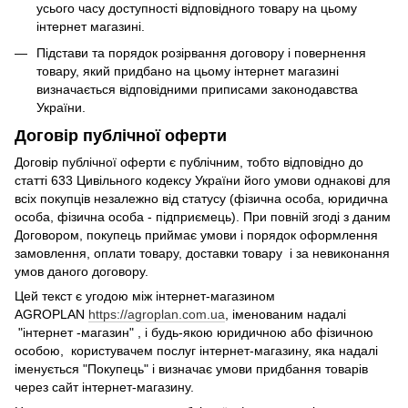
усього часу доступності відповідного товару на цьому
інтернет магазині.
Підстави та порядок розірвання договору і повернення
товару, який придбано на цьому інтернет магазині
визначається відповідними приписами законодавства
України.
Договір публічної оферти
Договір публічної оферти є публічним, тобто відповідно до
статті 633 Цивільного кодексу України його умови однакові для
всіх покупців незалежно від статусу (фізична особа, юридична
особа, фізична особа - підприємець). При повній згоді з даним
Договором, покупець приймає умови і порядок оформлення
замовлення, оплати товару, доставки товару і за невиконання
умов даного договору.
Цей текст є угодою між інтернет-магазином
AGROPLAN
https://agroplan.com.ua
, іменованим надалі
"інтернет -магазин" , і будь-якою юридичною або фізичною
особою, користувачем послуг інтернет-магазину, яка надалі
іменується "Покупець" і визначає умови придбання товарів
через сайт інтернет-магазину.