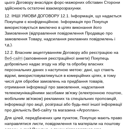
цього Договору внаслідок форс-мажорних обставин Сторони
здійснюють остаточні взаєморозрахунки.
12. ІНШІ УМОВИ ДОГОВОРУ 12.1. Інформація, що надається
Покупцем є конфіденційною. Інформація про Покупця
використовується виключно в цілях виконання його
Замовлення (відправлення повідомлення Продавцю про
замовлення Товару, надсилання рекламних повідомлень і
т.д.).
12.2. Власним акцептуванням Договору або реєстрацією на
Веб-сайті
(заповнення реєстраційної анкети) Покупець
добровільно надає згоду на збір та обробку власних
персональних даних з наступною метою: дані, що стають
відомі, використовуватимуться в комерційних цілях, в тому
числі для обробки замовлень на придбання товарів,
отримання інформації про замовлення, надсилання
телекомунікаційними засобами зв’язку (електронною поштою,
мобільним зв’язком) рекламних та спеціальних пропозицій,
інформації про акції, розіграші або будь-якої іншої інформації
про діяльність Веб-сайту та магазина «Агроплан».
Для цілей, передбачених цим пунктом, Покупцю мають право
направлятися листи, повідомлення та матеріали на поштову