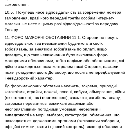
замовлення.
10.5. Покупець несе відповідальність за збереження номера
замовлення, вразі його передачі третім особам Інтернет-
магазин не несе в цьому разі відповідальності за передачу
Товару.
11. ФОРС-МАЖОРНІ ОБСТАВИНИ 11.1. Сторони не несуть
відповідальності за невиконання будь-якого зі своїх
зобов'язань, за винятком зобов'язань по оплаті, якщо
доведуть, що таке невиконання було викликано форс-
мажорними обставинами, тобто подіями або обставинами, які
дійсно знаходяться поза контролем такої Сторони, настали
після укладення цього Договору, що носять непередбачуваний
і невідворотний характер.
До форс-мажорних обставин належать, зокрема, природні
катаклізми, страйки, пожежі, повені, вибухи, обмерзання, війни
(як оголошені, так і неоголошені), заколоти, загибель товару,
затримки перевізників, викликані аваріями або
несприятливими погодними умовами, небезпеки і
випадковості на морі, ембарго, катастрофи, обмеження, що
накладаються державними органами (включаючи заборони,
офіційні вимоги, квоти і ціновий контроль), якщо ці обставини