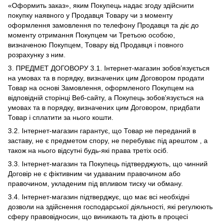
«Оформить заказ», яким Покупець надає згоду здійснити
покупку наявного у Продавця Товару чи з моменту
оформлення замовлення по телефону Продавця та діє до
моменту отримання Покупцем чи Третьою особою,
визначеною Покупцем, Товару від Продавця і повного
розрахунку з ним.
3. ПРЕДМЕТ ДОГОВОРУ 3.1. Інтернет-магазин зобов’язується
на умовах та в порядку, визначених цим Договором продати
Товар на основі Замовлення, оформленого Покупцем на
відповідній сторінці Веб-сайту, а Покупець зобов’язується на
умовах та в порядку, визначених цим Договором, придбати
Товар і сплатити за нього кошти.
3.2. Інтернет-магазин гарантує, що Товар не переданий в
заставу, не є предметом спору, не перебуває під арештом , а
також на нього відсутні будь-які права третіх осіб.
3.3. Інтернет-магазин та Покупець підтверджують, що чинний
Договір не є фіктивним чи удаваним правочином або
правочином, укладеним під впливом тиску чи обману.
3.4. Інтернет-магазин підтверджує, що має всі необхідні
дозволи на здійснення господарської діяльності, які регулюють
сферу правовідносин, що виникають та діють в процесі