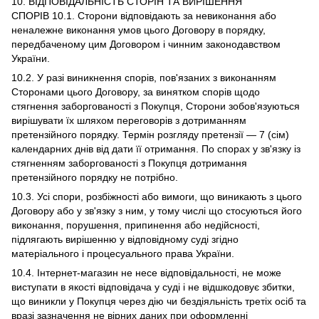
10. ВІДПОВІДАЛЬНІСТЬ СТОРІН ТА ВИРІШЕННЯ
СПОРІВ 10.1. Сторони відповідають за невиконання або
неналежне виконання умов цього Договору в порядку,
передбаченому цим Договором і чинним законодавством
України.
10.2. У разі виникнення спорів, пов'язаних з виконанням
Сторонами цього Договору, за винятком спорів щодо
стягнення заборгованості з Покупця, Сторони зобов'язуються
вирішувати їх шляхом переговорів з дотриманням
претензійного порядку. Термін розгляду претензії — 7 (сім)
календарних днів від дати її отримання. По спорах у зв'язку із
стягненням заборгованості з Покупця дотримання
претензійного порядку не потрібно.
10.3. Усі спори, розбіжності або вимоги, що виникають з цього
Договору або у зв'язку з ним, у тому числі що стосуються його
виконання, порушення, припинення або недійсності,
підлягають вирішенню у відповідному суді згідно
матеріального і процесуального права України.
10.4. Інтернет-магазин не несе відповідальності, не може
виступати в якості відповідача у суді і не відшкодовує збитки,
що виникли у Покупця через дію чи бездіяльність третіх осіб та
вразі зазначення не вірних даних при оформленні