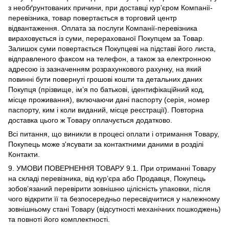
з необґрунтованих причини, при доставці кур’єром Компанії-
перевізника, товар повертається в торговий центр
відвантаження. Оплата за послуги Компанії-перевізника
вираховується із суми, перерахованої Покупцем за Товар.
Залишок суми повертається Покупцеві на підставі його листа,
відправленого факсом на телефон, а також за електронною
адресою із зазначенням розрахункового рахунку, на який
повинні бути повернуті грошові кошти та детальних даних
Покупця (прізвище, ім’я по батькові, ідентифікаційний код,
місце проживання), включаючи дані паспорту (серія, номер
паспорту, ким і коли виданий, місце реєстрації). Повторна
доставка цього ж Товару оплачується додатково.
Всі питання, що виникли в процесі оплати і отримання Товару,
Покупець може з'ясувати за контактними даними в розділі
Контакти.
9. УМОВИ ПОВЕРНЕННЯ ТОВАРУ 9.1. При отриманні Товару
на складі перевізника, від кур’єра або Продавця, Покупець
зобов’язаний перевірити зовнішню цілісність упаковки, після
чого відкрити її та безпосередньо пересвідчитися у належному
зовнішньому стані Товару (відсутності механічних пошкоджень)
та повноті його комплектності.