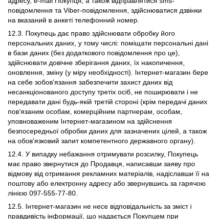
адресу, e-mail Покупця, а також відправлятися sms-
повідомлення та Viber-повідомлення, здійснюватися дзвінки
на вказаний в анкеті телефонний номер.
12.3. Покупець дає право здійснювати обробку його
персональних даних, у тому числі: поміщати персональні дані
в бази даних (без додаткового повідомлення про це),
здійснювати довічне зберігання даних, їх накопичення,
оновлення, зміну (у міру необхідності). Інтернет-магазин бере
на себе зобов'язання забезпечити захист даних від
несанкціонованого доступу третіх осіб, не поширювати і не
передавати дані будь-якій третій стороні (крім передачі даних
пов'язаним особам, комерційним партнерам, особам,
уповноваженим Інтернет-магазином на здійснення
безпосередньої обробки даних для зазначених цілей, а також
на обов'язковий запит компетентного державного органу).
12.4. У випадку небажання отримувати розсилку, Покупець
має право звернутися до Продавця, написавши заяву про
відмову від отримання рекламних матеріалів, надіславши її на
поштову або електронну адресу або звернувшись за гарячою
лінією 097-555-77-80.
12.5. Інтернет-магазин не несе відповідальність за зміст і
правдивість інформації, що надається Покупцем при