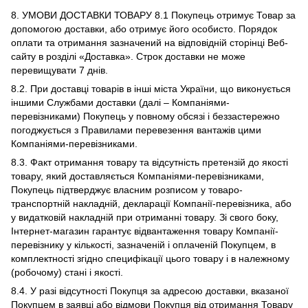
8. УМОВИ ДОСТАВКИ ТОВАРУ 8.1 Покупець отримує Товар за
допомогою доставки, або отримує його особисто. Порядок
оплати та отримання зазначений на відповідній сторінці Веб-
сайту в розділі «Доставка». Строк доставки не може
перевищувати 7 днів.
8.2. При доставці товарів в інші міста України, що виконується
іншими Службами доставки (далі – Компаніями-
перевізниками) Покупець у повному обсязі і беззастережно
погоджується з Правилами перевезення вантажів цими
Компаніями-перевізниками.
8.3. Факт отримання товару та відсутність претензій до якості
товару, який доставляється Компаніями-перевізниками,
Покупець підтверджує власним розписом у товаро-
транспортній накладній, декларації Компанії-перевізника, або
у видатковій накладній при отриманні товару. Зі свого боку,
Інтернет-магазин гарантує відвантаження товару Компанії-
перевізнику у кількості, зазначеній і оплаченій Покупцем, в
комплектності згідно специфікації цього товару і в належному
(робочому) стані і якості.
8.4. У разі відсутності Покупця за адресою доставки, вказаної
Покупцем в заявці або відмови Покупця від отримання Товару