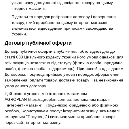
усього часу доступності відповідного товару на цьому
інтернет магазині.
Підстави та порядок розірвання договору і повернення
товару, який придбано на цьому інтернет магазині
визначається відповідними приписами законодавства
України.
Договір публічної оферти
Договір публічної оферти є публічним, тобто відповідно до
статті 633 Цивільного кодексу України його умови однакові для
всіх покупців незалежно від статусу (фізична особа, юридична
особа, фізична особа - підприємець). При повній згоді з даним
Договором, покупець приймає умови і порядок оформлення
замовлення, оплати товару, доставки товару і за невиконання
умов даного договору.
Цей текст є угодою між інтернет-магазином
AGROPLAN
https://agroplan.com.ua
, іменованим надалі
"інтернет -магазин" , і будь-якою юридичною або фізичною
особою, користувачем послуг інтернет-магазину, яка надалі
іменується "Покупець" і визначає умови придбання товарів
через сайт інтернет-магазину.