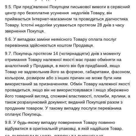
9.5. При пред’явленні Покупцем письмової вимоги в сервісний
центр про безоплатне усунення недоліків Товару, він
приймається Інтернет-магазином та проводиться діагностика
Товару. Істотні недоліки усуваються протягом 28 днів з часу
звернення Покупця.
9.6. У випадках заміни неякісного Товару оплата послуг
перевізника здійснюється коштом Продавця.
9.7. Покупець протягом 14 (чотирнадцяти) днів з моменту
отримання Товару належної якості має право обміняти на
аналогічний у Продавця, в якого він був придбаний, якщо
Товар не задовольнив його за формою, габаритами, фасоном,
кольором, розміром або з інших причин не може бути ним
використаний за призначенням. Обмін Товару належної якості
провадиться, якщо він не використовувався і якщо збережено
його товарний вигляд, споживчі властивості, пломби, ярлики, а
також розрахунковий документ, виданий Покупцеві разом з
проданим товаром. У такому випадку послуги перевізника
оплачує Покупець.
9.8. У будь-якому випадку повернення Товару повинно
відбуватися в оригінальній упаковці, в якій надійшов Товар.