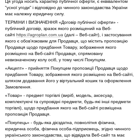
Ця угода носить характер публічної оферти, є еквівалентом
"усної угоди" і відповідно до чинного законодавства України
має належну юридичну силу.
ТЕРМІНИ І ВИЗНАЧЕННЯ «Договір публічної оферти» -
публічний договір, зразок якого розміщений на Веб-
сайті
https://agroplan.com.ua
(далі – Веб-сайт), і застосування
якого є обов’язковим для Продавця, що містить пропозицію
Продавця щодо придбання Товару, зображення якого
розміщено на Веб-сайті Продавця, спрямовану
невизначеному колу осіб, у тому числі Покупцям.
«Акцепт» - прийняття Покупцем пропозиції Продавця щодо
придбання Товару, зображення якого розміщено на Веб-сайті,
шляхом додавання його у віртуальний кошик та оформлення
Замовлення.
«Товар» - предмет торгівлі (виріб, модель, аксесуар,
комплектуючі та супровідні предмети, будь-які інші предмети
торгівлі), щодо придбання якого на Веб-сайті розміщена
пропозиція Продавця.
«Покупець» - будь-яка дієздатна, повнолітня фізична,
юридична особа, фізична особа-підприємець, згідно чинного
українського законодавства, що відвідала Веб-сайт та має