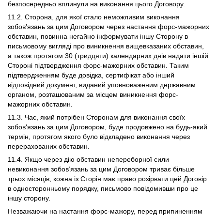
безпосередньо вплинули на виконання цього Договору.
11.2. Сторона, для якої стало неможливим виконання
зобов'язань за цим Договором через настання форс-мажорних
обставин, повинна негайно інформувати іншу Сторону в
письмовому вигляді про виникнення вищевказаних обставин,
а також протягом 30 (тридцяти) календарних днів надати іншій
Стороні підтвердження форс-мажорних обставин. Таким
підтвердженням буде довідка, сертифікат або інший
відповідний документ, виданий уповноваженим державним
органом, розташованим за місцем виникнення форс-
мажорних обставин.
11.3. Час, який потрібен Сторонам для виконання своїх
зобов'язань за цим Договором, буде продовжено на будь-який
термін, протягом якого було відкладено виконання через
перерахованих обставин.
11.4. Якщо через дію обставин непереборної сили
невиконання зобов’язань за цим Договором триває більше
трьох місяців, кожна із Сторін має право розірвати цей Договір
в односторонньому порядку, письмово повідомивши про це
іншу сторону.
Незважаючи на настання форс-мажору, перед припиненням