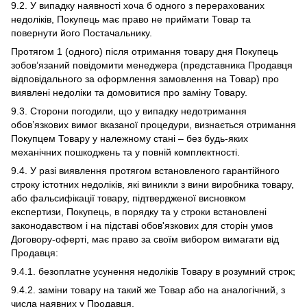
9.2. У випадку наявності хоча б одного з перерахованих
недоліків, Покупець має право не приймати Товар та
повернути його Постачальнику.
Протягом 1 (одного) після отримання товару дня Покупець
зобов’язаний повідомити менеджера (представника Продавця
відповідального за оформлення замовлення на Товар) про
виявлені недоліки та домовитися про заміну Товару.
9.3. Сторони погодили, що у випадку недотримання
обов’язкових вимог вказаної процедури, визнається отримання
Покупцем Товару у належному стані – без будь-яких
механічних пошкоджень та у повній комплектності.
9.4. У разі виявлення протягом встановленого гарантійного
строку істотних недоліків, які виникли з вини виробника товару,
або фальсифікації товару, підтвердженої висновком
експертизи, Покупець, в порядку та у строки встановлені
законодавством і на підставі обов'язкових для сторін умов
Договору-оферті, має право за своїм вибором вимагати від
Продавця:
9.4.1. безоплатне усунення недоліків Товару в розумний строк;
9.4.2. заміни товару на такий же Товар або на аналогічний, з
числа наявних у Продавця.