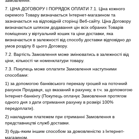
замовлення.
7. ЦІНА ДОГОВОРУ І ПОРЯДОК ОПЛАТИ 7.1. Ціна кожного
окремого Товару визначається Інтернет-магазином та
зазначається на відповідній сторінці Веб-сайту. Ціна Договору
визначається шляхом додавання цін всіх обраних Товарів
поміщених у віртуальний кошик та ціни доставки, яка
визначається в залежності від способу доставки відповідно до
умов розділу 8 цього Договору.
7.2. Вартість Замовлення може змінюватись в залежності від
ціни, кількості чи номенклатури товару.
7.3. Покупець може оплатити Замовлення наступними
способами:
1) за допомогою банківського переказу грошей на поточний
рахунок Продавця, що вказаний в рахунку, в т.ч. за допомогою
Інтернет-банкінгу (Покупець оплачує Замовлення протягом
одного дня з дати отримання рахунку в розмірі 100%
передоплати).
2) накладним платежем при отриманні Замовлення в
представництві служб доставки.
3) будь-яким іншим способом за домовленістю з Інтернет-
магазином.