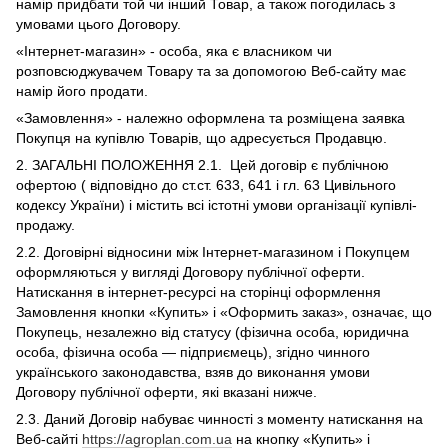
намір придбати той чи інший Товар, а також погодилась з
умовами цього Договору.
«Інтернет-магазин» - особа, яка є власником чи
розповсюджувачем Товару та за допомогою Веб-сайту має
намір його продати.
«Замовлення» - належно оформлена та розміщена заявка
Покупця на купівлю Товарів, що адресується Продавцю.
2. ЗАГАЛЬНІ ПОЛОЖЕННЯ 2.1. Цей договір є публічною
офертою ( відповідно до ст.ст. 633, 641 і гл. 63 Цивільного
кодексу України) і містить всі істотні умови організації купівлі-
продажу.
2.2. Договірні відносини між Інтернет-магазином і Покупцем
оформляються у вигляді Договору публічної оферти.
Натискання в інтернет-ресурсі на сторінці оформлення
Замовлення кнопки «Купить» і «Оформить заказ», означає, що
Покупець, незалежно від статусу (фізична особа, юридична
особа, фізична особа — підприємець), згідно чинного
українського законодавства, взяв до виконання умови
Договору публічної оферти, які вказані нижче.
2.3. Даний Договір набуває чинності з моменту натискання на
Веб-сайті
https://agroplan.com.ua
на кнопку «Купить» і