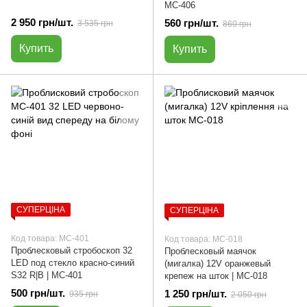
МС-406
2 950 грн/шт.
560 грн/шт.
3 535 грн
860 грн
Купить
Купить
СУПЕРЦІНА
СУПЕРЦІНА
Код товара: МС-401
Код товара: МС-018
Проблесковый стробоскоп 32
Проблесковый маячок
LED под стекло красно-синий
(мигалка) 12V оранжевый
S32 R|B | МС-401
крепеж на шток | МС-018
500 грн/шт.
1 250 грн/шт.
935 грн
2 050 грн