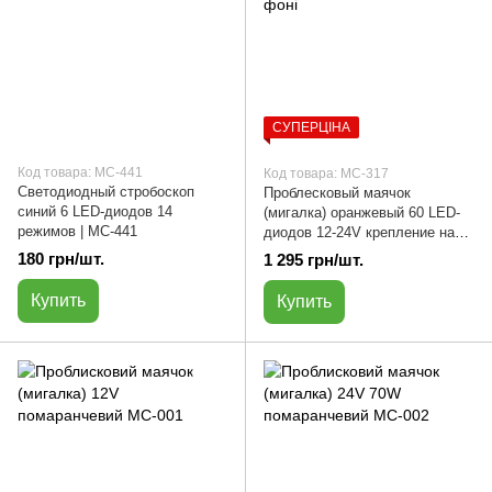
СУПЕРЦІНА
Код товара: МС-441
Код товара: МС-317
Светодиодный стробоскоп
Проблесковый маячок
синий 6 LED-диодов 14
(мигалка) оранжевый 60 LED-
режимов | МС-441
диодов 12-24V крепление на
шток беспроводного
180 грн/шт.
1 295 грн/шт.
соединения | МС-317
Купить
Купить