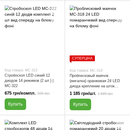
СУПЕРЦІНА
Код товара: МС-322
Код товара: МС-318
Стробоскоп LED синий 12
Проблесковый маячок
диодов 14 режимов (2 шт.) |
(мигалка) оранжевая 24 LED
МС-322
диода крепление на шток
беспроводного соединения |
675 грн/компл.
1 185 грн/шт.
905 грн
1 685 грн
МС-318
Купить
Купить