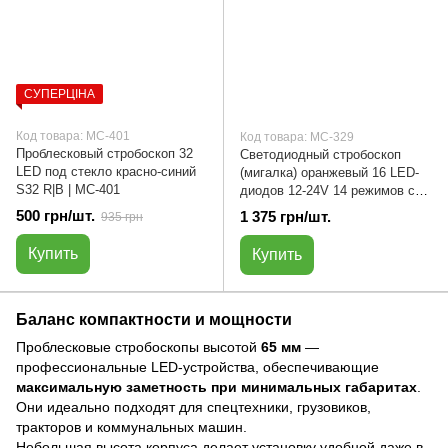
СУПЕРЦІНА
Код товара: МС-401
Код товара: МС-329
Проблесковый стробоскоп 32
Светодиодный стробоскоп
LED под стекло красно-синий
(мигалка) оранжевый 16 LED-
S32 R|B | МС-401
диодов 12-24V 14 режимов с
пультом (4 шт.) | МС-329
500 грн/шт.
1 375 грн/шт.
935 грн
Купить
Купить
Баланс компактности и мощности
Проблесковые стробоскопы высотой
65 мм
—
профессиональные LED-устройства, обеспечивающие
максимальную заметность при минимальных габаритах
.
Они идеально подходят для спецтехники, грузовиков,
тракторов и коммунальных машин.
Небольшая высота корпуса делает установку удобной даже в