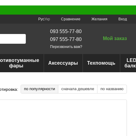
Сравнение
Рус
Укр
Желания
Вход
093 555-77-80
Мой заказ
097 555-77-80
Перезвонить вам?
отивотуманные
LE
Аксессуары
Техпомощь
фары
балк
по популярности
сначала дешевле
по названию
ртировка: