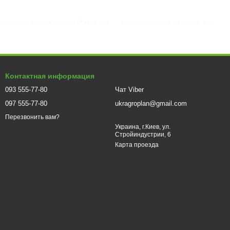
ас заказываешь красный маячок — просто устанавливаешь его
талогам соответствующих цветов, чтобы ты могла быстро
Контактная информация
093 555-77-80
Чат Viber
097 555-77-80
ukragroplan@gmail.com
Перезвонить вам?
Украина, г.Киев, ул.
Стройиндустрии, 6
Карта проезда