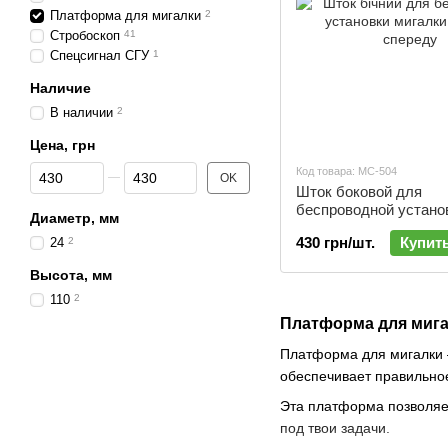
Платформа для мигалки
2
Стробоскоп
41
Спецсигнал СГУ
1
Наличие
В наличии
2
Цена, грн
От Цена, грн
До Цена, грн
Код товара: МС-504
OK
Шток боковой для
беспроводной устано
Диаметр, мм
мигалки | МС-504
430 грн/шт.
Купит
24
2
Высота, мм
110
2
Платформа для мига
Платформа для мигалки —
обеспечивает правильное
Эта платформа позволяе
под твои задачи.