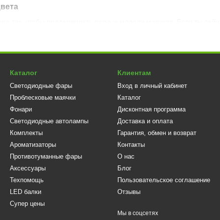
цвета
на так, чтобы поддерживать разные модели маячков. Если ты сейч
можно сменить на синий или белый, не меняя всю систему.
атформа — множество цветовых вариантов. Ссылки выше ведут к ка
Каталог
Клиентам
й платформы
Светодиодные фары
Вход в личный кабинет
оддержка разных цветов маячков
Проблесковые маячки
Каталог
 — минимальное движение при вибрациях
Фонари
Дисконтная программа
о сменить цвет маячка
Светодиодные автолампы
Доставка и оплата
Комплекты
Гарантия, обмен и возврат
а в любую погоду
Ароматизаторы
Контакты
ышу или раму
Противотуманные фары
О нас
Аксессуары
Блог
Техпомощь
Пользовательское соглашение
устанавливают на:
LED балки
Отзывы
авто;
Супер цены
у;
Мы в соцсетях