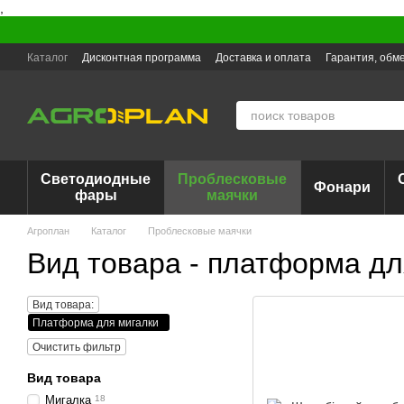
,
Перейти к основному контенту
Каталог
Дисконтная программа
Доставка и оплата
Гарантия, обме
Светодиодные
Проблесковые
Фонари
фары
маячки
Агроплан
Каталог
Проблесковые маячки
Вид товара - платформа дл
Вид товара:
Платформа для мигалки
Очистить фильтр
Вид товара
Мигалка
18