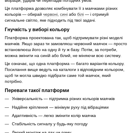
вібрацій, ударів чи перепадів погодних умов.
Ця платформа дозволяє комбінувати її з маячками різних
кольорів — обирай
червоні
,
сині
або
білі
— і отримуй
сигнальне світло, яке підходить під твої задачі.
Гнучкість у виборі кольору
Платформа проектована так, щоб підтримувати різні моделі
маячків. Якщо зараз ти замовляєш червоний маячок — просто
встановлюєш його на одну й ту ж базу. Потім, за потреби,
можна змінити на синій або білий, не міняючи всю систему.
Це означає, що одна платформа — багато варіантів кольору.
Посилання вище ведуть на каталоги з відповідним кольором,
щоб ти могла швидко підібрати саме той маячок, який
потрібно.
Переваги такої платформи
Універсальність — підтримка різних кольорів маячків
Надійне кріплення — мінімум руху під вібраціями
Адаптивність — легко змінити колір маячка
Стабільність сигналу у будь-яку погоду
Легкий монтаж на дах чи раму