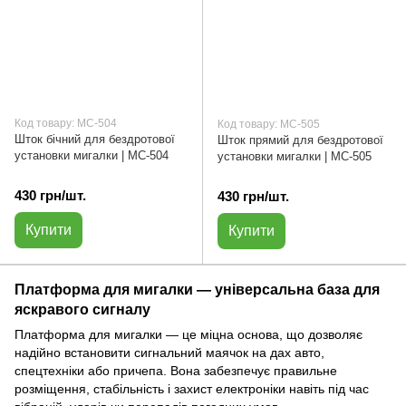
Код товару: МС-504
Код товару: МС-505
Шток бічний для бездротової
Шток прямий для бездротової
установки мигалки | МС-504
установки мигалки | МС-505
430 грн/шт.
430 грн/шт.
Купити
Купити
Платформа для мигалки — універсальна база для
яскравого сигналу
Платформа для мигалки — це міцна основа, що дозволяє
надійно встановити сигнальний маячок на дах авто,
спецтехніки або причепа. Вона забезпечує правильне
розміщення, стабільність і захист електроніки навіть під час