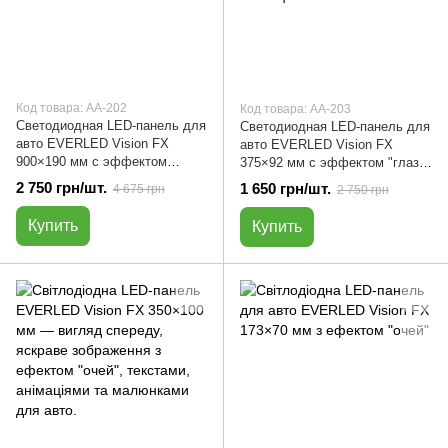
Код товара: АА-202
Код товара: АА-203
Светодиодная LED-панель для
Светодиодная LED-панель для
авто EVERLED Vision FX
авто EVERLED Vision FX
900×190 мм с эффектом
375×92 мм с эффектом "глаз",
"глаз", текстами, анимациями
текстами, анимациями и
2 750 грн/шт.
1 650 грн/шт.
4 675 грн
2 750 грн
и рисунками | АА-202
рисунками | АА-203
Купить
Купить