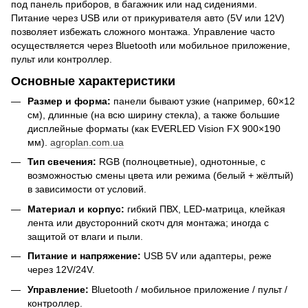
под панель приборов, в багажник или над сидениями.
Питание через USB или от прикуривателя авто (5V или 12V)
позволяет избежать сложного монтажа. Управление часто
осуществляется через Bluetooth или мобильное приложение,
пульт или контроллер.
Основные характеристики
Размер и форма:
панели бывают узкие (например, 60×12
см), длинные (на всю ширину стекла), а также большие
дисплейные форматы (как EVERLED Vision FX 900×190
мм).
agroplan.com.ua
Тип свечения:
RGB (полноцветные), однотонные, с
возможностью смены цвета или режима (белый + жёлтый)
в зависимости от условий.
Материал и корпус:
гибкий ПВХ, LED-матрица, клейкая
лента или двусторонний скотч для монтажа; иногда с
защитой от влаги и пыли.
Питание и напряжение:
USB 5V или адаптеры, реже
через 12V/24V.
Управление:
Bluetooth / мобильное приложение / пульт /
контроллер.