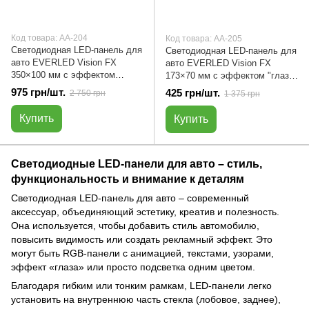
Код товара: АА-204
Код товара: АА-205
Светодиодная LED-панель для
Светодиодная LED-панель для
авто EVERLED Vision FX
авто EVERLED Vision FX
350×100 мм с эффектом
173×70 мм с эффектом "глаз",
"глаз", текстами, анимациями
текстами, анимациями и
975 грн/шт.
425 грн/шт.
2 750 грн
1 375 грн
и рисунками | АА-204
рисунками | АА-205
Купить
Купить
Светодиодные LED-панели для авто – стиль,
функциональность и внимание к деталям
Светодиодная LED-панель для авто – современный
аксессуар, объединяющий эстетику, креатив и полезность.
Она используется, чтобы добавить стиль автомобилю,
повысить видимость или создать рекламный эффект. Это
могут быть RGB-панели с анимацией, текстами, узорами,
эффект «глаза» или просто подсветка одним цветом.
Благодаря гибким или тонким рамкам, LED-панели легко
установить на внутреннюю часть стекла (лобовое, заднее),