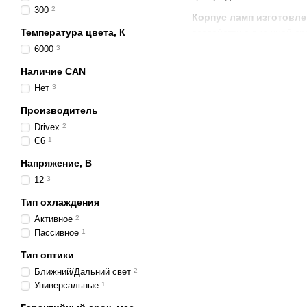
300
2
Корпус ламп изготовле
воздействию внешней ср
Температура цвета, К
границу. Это позволяет 
6000
3
Светодиодные лампы 30W 
Наличие CAN
позволяет водителю быст
Нет
3
сложных условиях — в го
Производитель
LED лампы 30W оснаще
Drivex
2
вибрациям и влаге, име
С6
1
Выбирая светодиодные 
Напряжение, В
сочетают современный ди
12
3
любых условиях.
Тип охлаждения
Активное
2
Пассивное
1
Тип оптики
Ближний/Дальний свет
2
Универсальные
1