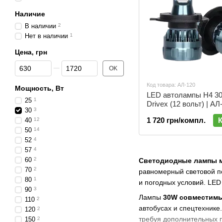
Наличие
В наличии
2
Нет в наличии
1
Цена, грн
От Цена, грн
До Цена, грн
OK
Код товара: АЛ-120
Мощность, Вт
LED автолампы H4 3
25
1
Drivex (12 вольт) | АЛ
30
3
1 720 грн/компл.
40
12
50
14
52
4
57
4
60
2
Светодиодные лампы 
70
2
равномерный световой по
80
1
и погодных условий. LE
90
3
Лампы
30W совместимы
110
2
автобусах и спецтехнике
120
2
требуя дополнительных 
150
2