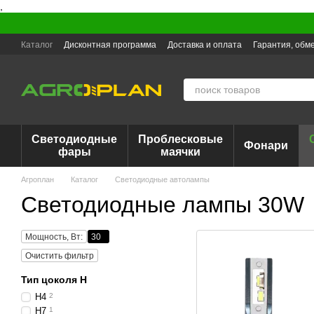
,
Перейти к основному контенту
Каталог
Дисконтная программа
Доставка и оплата
Гарантия, обме
Светодиодные
Проблесковые
Фонари
фары
маячки
Агроплан
Каталог
Светодиодные автолампы
Светодиодные лампы 30W
Мощность, Вт:
30
Очистить фильтр
Тип цоколя H
H4
2
H7
1