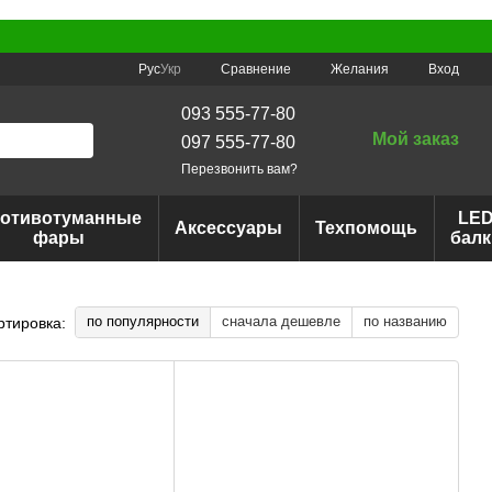
Сравнение
Рус
Укр
Желания
Вход
093 555-77-80
Мой заказ
097 555-77-80
Перезвонить вам?
отивотуманные
LE
Аксессуары
Техпомощь
фары
балк
по популярности
сначала дешевле
по названию
ртировка: