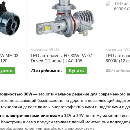
Код товара: АЛ-138
Код товара: АЛ-
0W ME-03
LED автолампы H7 30W PA-07
LED автола
-120
Drivex (12 вольт) | АЛ-138
6000K (12 в
Купить
715 грн/компл.
Купить
630 грн/ко
мощностью
30W
— это оптимальное решение для современного а
ток, повышающий безопасность на дороге и позволяющий водителю
D технология делает лампы энергоэффективными и надёжными в до
 с электрическими системами
12V и 24V
, поэтому их можно испо
. Конструкция ламп предусматривает лёгкий монтаж: они подходят
преобразователей или доработок электросистемы.