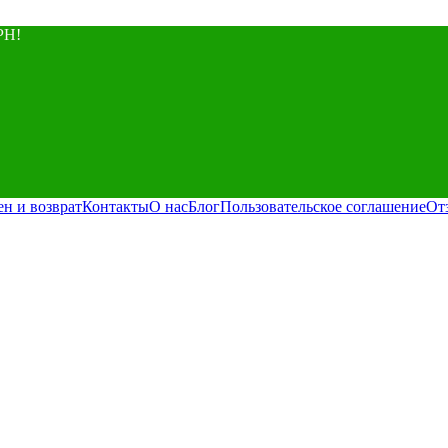
РН!
ен и возврат
Контакты
О нас
Блог
Пользовательское соглашение
От