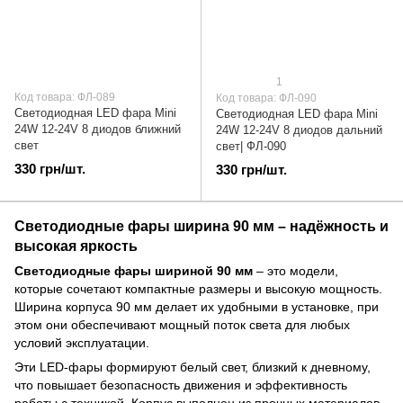
1
Код товара: ФЛ-089
Код товара: ФЛ-090
Светодиодная LED фара Mini
Светодиодная LED фара Mini
24W 12-24V 8 диодов ближний
24W 12-24V 8 диодов дальний
свет
свет| ФЛ-090
330 грн/шт.
330 грн/шт.
Светодиодные фары ширина 90 мм – надёжность и
высокая яркость
Светодиодные фары шириной 90 мм
– это модели,
которые сочетают компактные размеры и высокую мощность.
Ширина корпуса 90 мм делает их удобными в установке, при
этом они обеспечивают мощный поток света для любых
условий эксплуатации.
Эти LED-фары формируют белый свет, близкий к дневному,
что повышает безопасность движения и эффективность
работы с техникой. Корпус выполнен из прочных материалов,