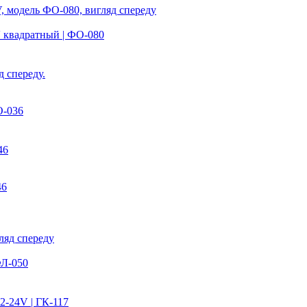
 квадратный | ФО-080
О-036
46
ФЛ-050