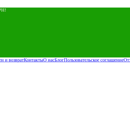
РН!
ен и возврат
Контакты
О нас
Блог
Пользовательское соглашение
От