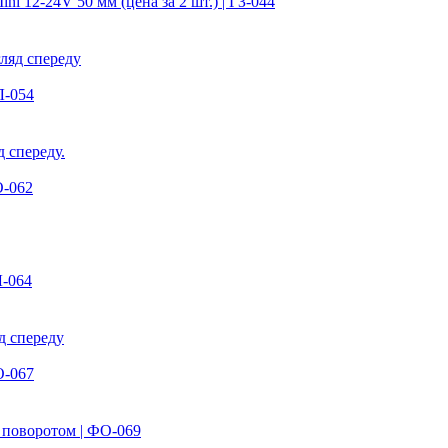
 12-24V 50 мм (цена за 2 шт.) | ГЗ-044
Л-054
О-062
Л-064
О-067