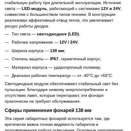
стабильную работу при длительной эксплуатации. Источник
света —
LED-модуль
, работающий с системами
12V и 24V
,
совместим с большинством типов техники. В конструкции
реализован эффективный отвод тепла, что увеличивает
ресурс работы диодов.
Тип света —
светодиодное (LED)
;
Рабочее напряжение —
12V / 24V
;
Ширина корпуса —
138 мм
;
Степень защиты —
IP67
, герметичный корпус;
Материал корпуса — ударопрочный полимер;
Диапазон рабочих температур — от -40°C до +60°C.
Светодиодные модули обеспечивают стабильный свет без
пульсации. Благодаря низкому энергопотреблению и
отсутствию ламп, которые перегорают, эти фонари
практически не требуют обслуживания.
Сферы применения фонарей 138 мм
Эта серия габаритных фонарей используется там, где
критически важна точная видимость габаритов и
долговременная работа освещения. Основные направления