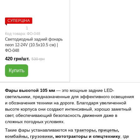
СУПЕРЦІНА
1
Код товара: ФО-048
Светодиодный задний фонарь
neon 12-24V (10.5х10.5 см) |
ФО-048
420 грн/шт.
530 грн
Купить
Фары высотой 105 мм
— это мощные задние LED-
светильники, предназначенные для эффективного освещения
и обозначения техники на дороге. Благодаря увеличенной
высоте корпуса они создают интенсивный, хорошо заметный
свет, обеспечивающий безопасность движения даже в
сложных погодных условиях.
Такие фары устанавливаются на
тракторы
,
прицепы
,
комбайны
,
грузовики
, мототракторы и спецтехнику
, где