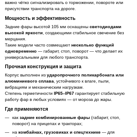
важно чётко сигнализировать о торможении, повороте или
присутствии транспорта на дороге.
Мощность и эффективность
Задние фары высотой 105 мм оснащены
светодиодами
высокой яркости
, создающими стабильное свечение без
мерцания.
Такие модели часто совмещают
несколько функций
одновременно
— габарит, стоп, поворот — что делает их
универсальными для любого транспорта.
Прочная конструкция и защита
Корпус выполнен из
ударопрочного поликарбоната или
алюминиевого сплава
, устойчивого к влаге, пыли,
вибрациям и механическим нагрузкам.
Степень герметичности
IP65–IP67
гарантирует стабильную
работу фар в любых условиях — от мороза до жары.
Где применяются
как
задние комбинированные фары
(габарит, стоп,
поворот) на прицепах и тракторах;
на
комбайнах, грузовиках и спецтехнике
— для