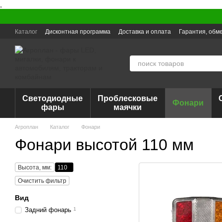
,
Перейти к основному контенту
Каталог
Дисконтная программа
Доставка и оплата
Гарантия, обме
Светодиодные
Проблесковые
Фонари
фары
маячки
Агроплан
Каталог
Фонари
Фонари высотой 110 мм
Высота, мм:
110
Очистить фильтр
Вид
Задний фонарь
1