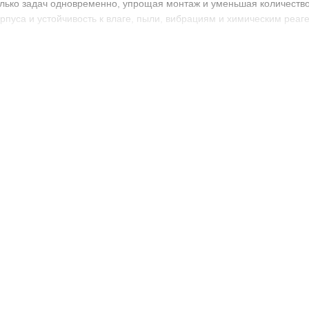
лько задач одновременно, упрощая монтаж и уменьшая количеств
рпуса и устойчивость к влаге, пыли, вибрациям и химическим реаг
еристики
мм
:
12V / 24V
7
оп / поворот / задний ход (в зависимости от модели)
ропрочный поликарбонат
 алюминиевый сплав
и встраиваемый
с низким энергопотреблением.
абильный световой поток при любых условиях.
мм
— оптимальный баланс размеров и света.