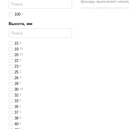
фонарь выполняет неско
полную герметичность ко
100
1
Технические характ
Высота, мм
Тип освещения:
LED
Высота корпуса:
110 
15
3
Рабочее напряжение
19
25
Степень защиты:
IP6
20
20
22
4
Функции: габарит / ст
23
2
Материал линзы: уда
25
1
26
3
Корпус: полимер или
28
7
Монтаж: винтовой ил
30
20
32
1
Преимущества
33
3
Мощный LED-модуль 
35
1
37
3
Высокая яркость и ст
38
6
Корпус высотой
110 
40
6