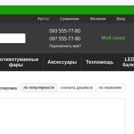
Сравнение
Рус
Укр
Желания
Вход
093 555-77-80
Мой заказ
097 555-77-80
Перезвонить вам?
отивотуманные
LE
Аксессуары
Техпомощь
фары
балк
по популярности
сначала дешевле
по названию
ртировка: