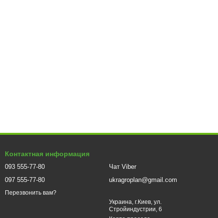
Контактная информация
093 555-77-80
Чат Viber
097 555-77-80
ukragroplan@gmail.com
Перезвонить вам?
Украина, г.Киев, ул.
Стройиндустрии, 6