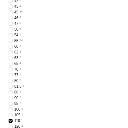
42
6
Полная герметичнос
43
4
Совместимость с си
45
84
46
4
Долговечность и надё
47
3
50
6
Применение
54
1
Грузовые автомобили
55
34
60
6
Сельхозтехника:
трак
62
3
Строительная, дорож
63
2
65
4
Прицепы
легковых ав
70
4
Задние LED-фонари вы
77
1
безопасное движение, у
80
3
81,5
1
88
4
90
2
95
1
100
8
105
1
110
1
120
4