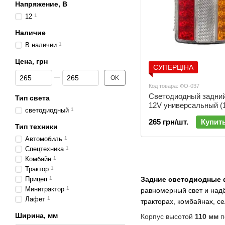
Напряжение, В
12
1
Наличие
В наличии
1
Цена, грн
СУПЕРЦІНА
От Цена, грн
До Цена, грн
OK
Код товара: ФО-037
Светодиодный задни
Тип света
12V универсальный (1
cветодиодный
1
ФЛ-037
265 грн/шт.
Купит
Тип техники
Автомобиль
1
Спецтехника
1
Комбайн
1
Трактор
1
Прицеп
1
Задние светодиодные 
Минитрактор
1
равномерный свет и надё
Лафет
1
тракторах, комбайнах, с
Ширина, мм
Корпус высотой
110 мм
п