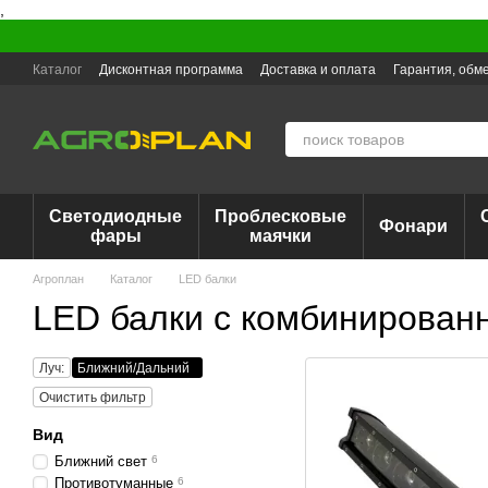
,
Перейти к основному контенту
Каталог
Дисконтная программа
Доставка и оплата
Гарантия, обме
Светодиодные
Проблесковые
Фонари
фары
маячки
Агроплан
Каталог
LED балки
​​​​​​​LED балки с комбиниров
Луч:
Ближний/Дальний
Очистить фильтр
Вид
Ближний свет
6
Противотуманные
6