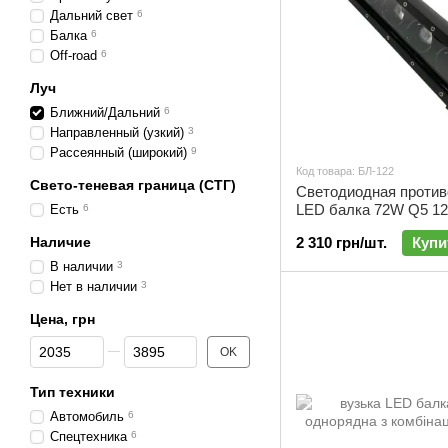
Дальний свет
6
Балка
6
Off-road
6
Луч
Ближний/Дальний
6
Направленный (узкий)
3
Рассеянный (широкий)
9
Код товара: БЛ-122
Свето-теневая граница (СТГ)
Светодиодная против
LED балка 72W Q5 1
Есть
6
ближний/дальний бел
Наличие
2 310 грн/шт.
Купи
БЛ-122
В наличии
3
Нет в наличии
3
Цена, грн
От Цена, грн
До Цена, грн
OK
Тип техники
Автомобиль
6
Спецтехника
6