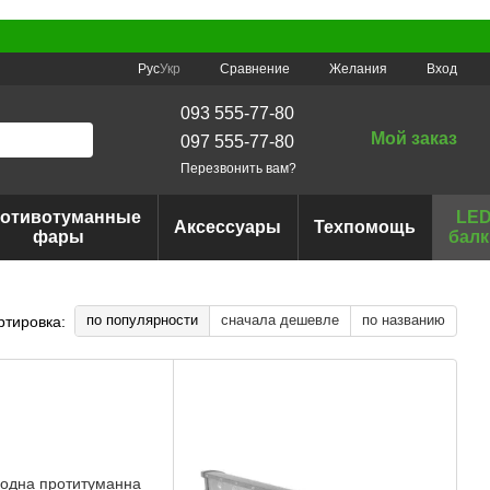
Сравнение
Рус
Укр
Желания
Вход
093 555-77-80
Мой заказ
097 555-77-80
Перезвонить вам?
отивотуманные
LE
Аксессуары
Техпомощь
фары
балк
по популярности
сначала дешевле
по названию
ртировка: