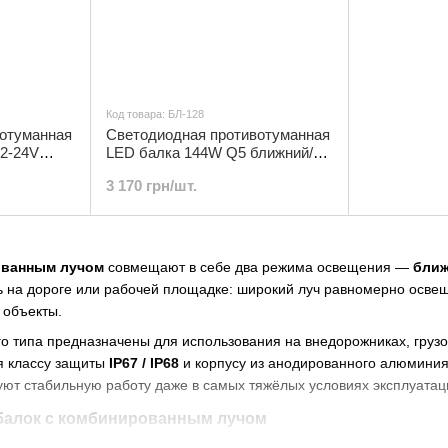
Код товара: БЛ-128
отуманная
Светодиодная противотуманная
2-24V
LED балка 144W Q5 ближний/
лтый/белый
дальний белый свет | БЛ-128
3 170 грн/шт.
ованным лучом
совмещают в себе два режима освещения —
бли
 на дороге или рабочей площадке: широкий луч равномерно осве
 объекты.
о типа предназначены для использования на внедорожниках, грузов
я классу защиты
IP67 / IP68
и корпусу из анодированного алюминия,
уют стабильную работу даже в самых тяжёлых условиях эксплуатац
балок с комбинированным лучом