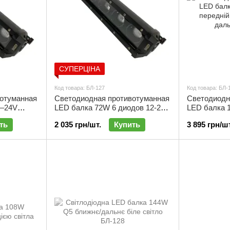
СУПЕРЦІНА
Код товара: БЛ-127
Код товара: БЛ-
отуманная
Светодиодная противотуманная
Светодиодн
2–24V
LED балка 72W 6 диодов 12-24V
LED балка 
ый свет |
ближний /дальний желтый /
дальний бел
ть
2 035 грн/шт.
Купить
3 895 грн/шт
белый свет | БЛ-127