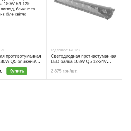
129
Код товара: БЛ-123
ая противотуманная
Светодиодная противотуманная
180W Q5 ближний/
LED балка 108W Q5 12-24V
ый свет | БЛ-129
ближний/дальний белый свет |
.
Купить
2 875 грн/шт.
БЛ-123