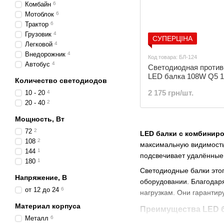
Комбайн
6
Мотоблок
6
Трактор
6
Грузовик
4
СУПЕРЦІНА
Легковой
4
Внедорожник
4
Код товара: БЛ-124
Автобус
4
Светодиодная против
LED балка 108W Q5 1
Количество светодиодов
ближний/дальний жё
2 175 грн/шт.
10 - 20
4
свет | БЛ-124
20 - 40
2
Мощность, Вт
72
2
LED балки с комбинир
108
2
максимальную видимость
144
1
подсвечивает удалённые
180
1
Светодиодные балки этог
Напряжение, В
оборудовании. Благодар
от 12 до 24
6
нагрузкам. Они гарантир
Материал корпуса
Преимущества LED 
Металл
6