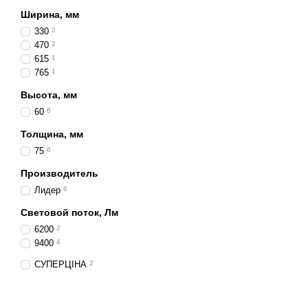
Два режима освещени
Ширина, мм
Максимальная видимо
330
2
Высокая интенсивнос
470
2
615
1
Устойчивость к влаге
765
1
Универсальное примен
Высота, мм
Область применени
60
6
Внедорожники
, пика
Толщина, мм
Сельскохозяйственн
75
6
Карьерное и промыш
Производитель
Лидер
6
Водный транспорт и 
LED балки с комбинир
Световой поток, Лм
любых условиях. Благода
6200
2
повышают безопасность 
9400
4
СУПЕРЦІНА
2