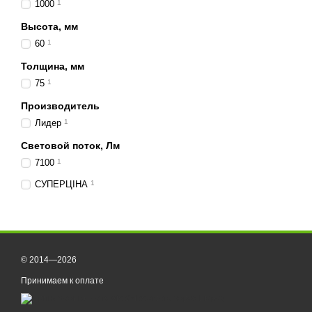
Сферы применен
1000
1
LED балки шириной 290 
Высота, мм
60
1
тракторов
и
комбайн
Толщина, мм
строительной и специ
75
1
грузовиков и пикапов
Производитель
внедорожников для п
Лидер
1
прицепов, погрузчико
Световой поток, Лм
Agroplan — гарант
7100
1
Светодиодные балки
Agr
СУПЕРЦІНА
1
стабильное освещение б
LED балка 290 мм
— это
мощности и цены — про
© 2014—2026
Принимаем к оплате