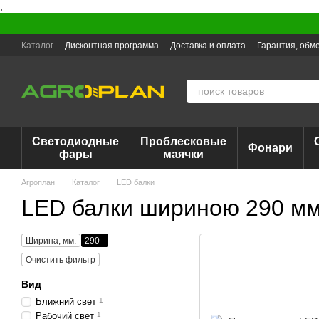
,
Перейти к основному контенту
Каталог
Дисконтная программа
Доставка и оплата
Гарантия, обме
Светодиодные
Проблесковые
Фонари
фары
маячки
Агроплан
Каталог
LED балки
LED балки шириною 290 м
Ширина, мм:
290
Очистить фильтр
Вид
Ближний свет
1
Рабочий свет
1