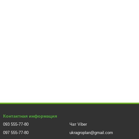
тандартам безопасности. Каждая модель обеспечивает
ительной эксплуатации.
а техники. Если вы ищете оптимальное соотношение размера,
 или оборудования.
Контактная информация
093 555-77-80
Чат Viber
097 555-77-80
ukragroplan@gmail.com