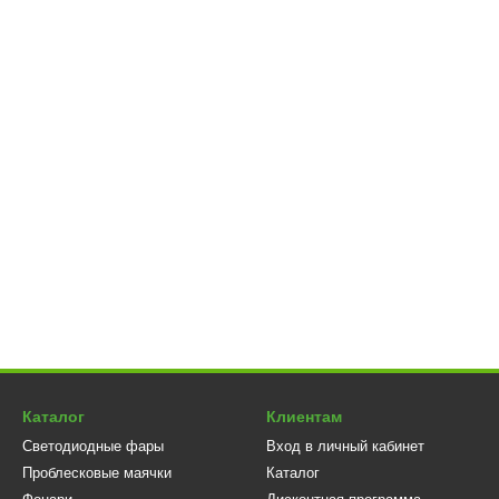
ия
мм часто используются как дополнительное освещение для:
ов
в сельском хозяйстве;
альной техники;
 для ночного движения;
реодоления бездорожья;
в, карьерной техники.
ия качества
oplan
проходят контроль качества и соответствуют современным с
ез мерцания, устойчива к перенапряжению и предназначена для дл
 компактное, эффективное и долговечное решение для любого вид
дукция
Agroplan
станет надёжным выбором для вашего транспорта
Каталог
Клиентам
Светодиодные фары
Вход в личный кабинет
Проблесковые маячки
Каталог