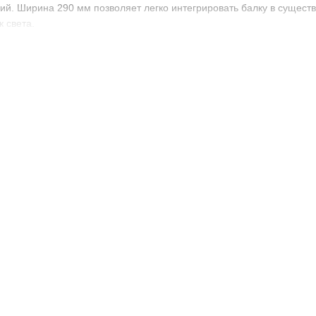
ий. Ширина 290 мм позволяет легко интегрировать балку в сущест
 света.
ктеристики
0 мм;
е —
12V / 24V
;
67 / IP69K
;
алюминий с антикоррозийным покрытием;
а —
Flood / Spot / Combo
;
пользования
льное освещение даже в сложных погодных условиях;
ление при высокой мощности;
разных типах техники;
ациям, пыли, влаге и температурным перепадам;
пасная эксплуатация.