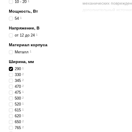
10 - 20
1
механических поврежден
дополнительный источник
Мощность, Вт
54
1
Технические хара
Напряжение, В
ширина корпуса — 29
от 12 до 24
1
рабочее напряжени
Материал корпуса
степень защиты —
IP
Металл
1
материал корпуса — 
Ширина, мм
тип светового поток
290
1
330
2
Преимущества ис
345
2
интенсивное и стаби
470
2
475
1
низкое энергопотреб
500
2
простота монтажа на 
520
1
615
1
устойчивость к вибр
620
1
650
2
долговечность и безо
765
2