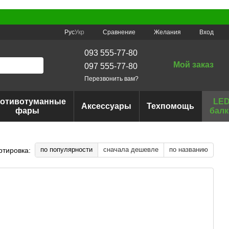
Сравнение
Рус
Укр
Желания
Вход
093 555-77-80
Мой заказ
097 555-77-80
Перезвонить вам?
отивотуманные
LE
Аксессуары
Техпомощь
фары
балк
по популярности
сначала дешевле
по названию
ртировка: