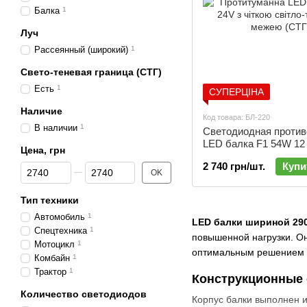
Балка
1
Луч
Рассеянный (широкий)
1
Свето-теневая граница (СТГ)
Есть
1
СУПЕРЦІНА
Наличие
Код товара: БЛ-220
В наличии
1
Светодиодная против
LED балка F1 54W 12
Цена, грн
24V ближний свет | Б
2 740 грн/шт.
Купи
От Цена, грн
До Цена, грн
OK
Тип техники
Автомобиль
1
LED балки шириной 29
Спецтехника
1
повышенной нагрузки. Он
Мотоцикл
1
оптимальным решением д
Комбайн
1
Трактор
1
Конструкционные 
Количество светодиодов
Корпус балки выполнен 