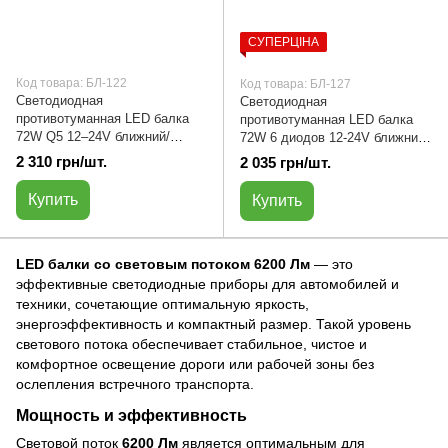
СУПЕРЦІНА
Код товара: БЛ-122
Код товара: БЛ-127
Светодиодная
Светодиодная
противотуманная LED балка
противотуманная LED балка
72W Q5 12–24V ближний/
72W 6 диодов 12-24V ближний
дальний белый свет | БЛ-122
/дальний желтый /белый свет |
2 310 грн/шт.
2 035 грн/шт.
БЛ-127
Купить
Купить
LED балки со световым потоком 6200 Лм
— это
эффективные светодиодные приборы для автомобилей и
техники, сочетающие оптимальную яркость,
энергоэффективность и компактный размер. Такой уровень
светового потока обеспечивает стабильное, чистое и
комфортное освещение дороги или рабочей зоны без
ослепления встречного транспорта.
Мощность и эффективность
Световой поток
6200 Лм
является оптимальным для